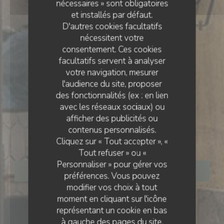
nécessaires » sont obligatoires
et installés par défaut.
D'autres cookies facultatifs
nécessitent votre
consentement. Ces cookies
facultatifs servent à analyser
votre navigation, mesurer
l'audience du site, proposer
des fonctionnalités (ex : en lien
avec les réseaux sociaux) ou
RESTAURANT BISTRONOMIQUE
•
PARIS
afficher des publicités ou
contenus personnalisés.
Le Bois
Cliquez sur « Tout accepter », «
Tout refuser » ou «
Personnaliser » pour gérer vos
RÉSERVER
préférences. Vous pouvez
modifier vos choix à tout
moment en cliquant sur l'icône
représentant un cookie en bas
à gauche des pages du site.