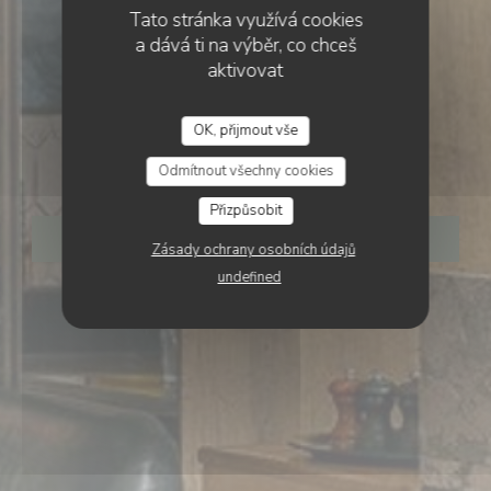
Tato stránka využívá cookies
a dává ti na výběr, co chceš
aktivovat
•
PARIS
OK, přijmout vše
Le Bois
Odmítnout všechny cookies
Přizpůsobit
REZERVOVAT STŮL
Zásady ochrany osobních údajů
undefined