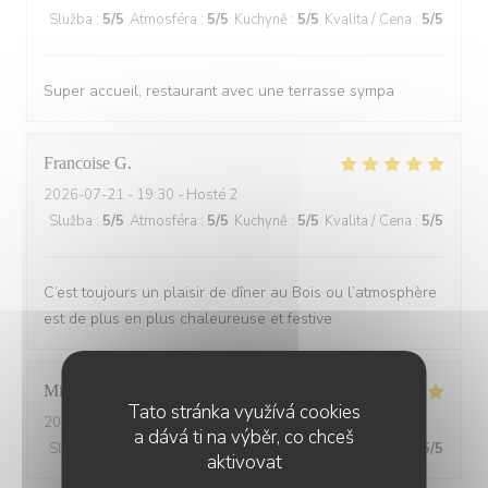
Služba
:
5
/5
Atmosféra
:
5
/5
Kuchyně
:
5
/5
Kvalita / Cena
:
5
/5
Super accueil, restaurant avec une terrasse sympa
Francoise
G
2026-07-21
- 19:30 - Hosté 2
Služba
:
5
/5
Atmosféra
:
5
/5
Kuchyně
:
5
/5
Kvalita / Cena
:
5
/5
C’est toujours un plaisir de dîner au Bois ou l’atmosphère
est de plus en plus chaleureuse et festive
Michel
L
Tato stránka využívá cookies
2026-07-20
- 20:15 - Hosté 2
a dává ti na výběr, co chceš
Služba
:
5
/5
Atmosféra
:
5
/5
Kuchyně
:
5
/5
Kvalita / Cena
:
5
/5
aktivovat