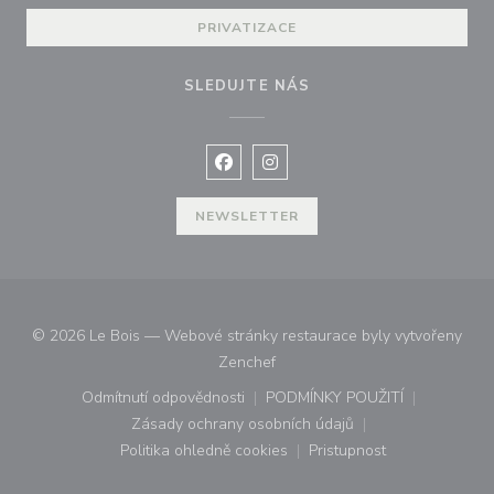
PRIVATIZACE
SLEDUJTE NÁS
Facebook ((otevře se v novém okně
Instagram ((otevře se v nové
NEWSLETTER
© 2026 Le Bois — Webové stránky restaurace byly vytvořeny
((otevře se v novém okně))
Zenchef
Odmítnutí odpovědnosti
PODMÍNKY POUŽITÍ
((otevře se v novém okně))
((otevře se v novém o
Zásady ochrany osobních údajů
((otevře se v novém okně))
Politika ohledně cookies
Pristupnost
((otevře se v novém okně))
((otevře se v novém o