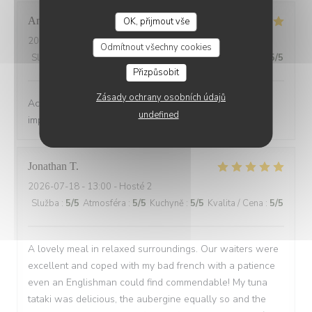
Anne-Laure
D
OK, přijmout vše
2026-07-18
- 20:45 - Hosté 3
Odmítnout všechny cookies
Služba
:
5
/5
Atmosféra
:
5
/5
Kuchyně
:
5
/5
Kvalita / Cena
:
5
/5
Přizpůsobit
Zásady ochrany osobních údajů
Accueil très sympa, service rapide et efficace, repas
undefined
impeccable, merci à vous!
Jonathan
T
2026-07-18
- 13:00 - Hosté 2
Služba
:
5
/5
Atmosféra
:
5
/5
Kuchyně
:
5
/5
Kvalita / Cena
:
5
/5
A lovely meal in relaxed surroundings. Our waiters were
excellent and coped with my bad french with a patience
even an Englishman could find commendable! My tuna
tataki was delicious, the aubergine equally so and the