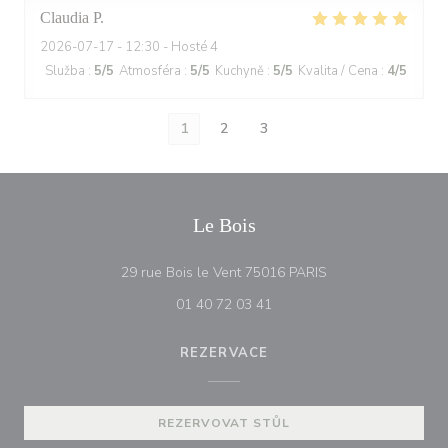
Claudia
P
2026-07-17
- 12:30 - Hosté 4
Služba
:
5
/5
Atmosféra
:
5
/5
Kuchyně
:
5
/5
Kvalita / Cena
:
4
/5
1
2
3
Le Bois
((otevře se v novém
29 rue Bois le Vent 75016 PARIS
01 40 72 03 41
REZERVACE
REZERVOVAT STŮL