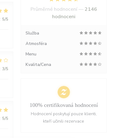
Průměrné hodnocení —
2146
hodnoceni
:
5
/5
Služba
Atmosféra
Menu
Kvalita/Cena
:
3
/5
100% certifikovaná hodnocení
Hodnocení poskytují pouze klienti,
:
5
/5
kteří učinili rezervace