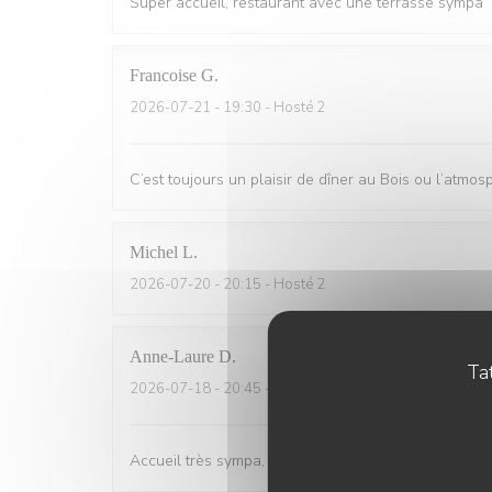
Super accueil, restaurant avec une terrasse sympa
Francoise
G
2026-07-21
- 19:30 - Hosté 2
C’est toujours un plaisir de dîner au Bois ou l’atmo
Michel
L
2026-07-20
- 20:15 - Hosté 2
Anne-Laure
D
Tat
2026-07-18
- 20:45 - Hosté 3
Accueil très sympa, service rapide et efficace, repa