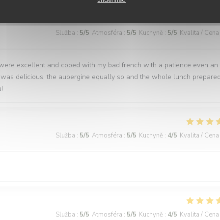
Služba
:
5
/5
Atmosféra
:
5
/5
Kuchyně
:
5
/5
Kvalita / Cena
 were excellent and coped with my bad french with a patience even an
 was delicious, the aubergine equally so and the whole lunch prepare
!
Služba
:
5
/5
Atmosféra
:
5
/5
Kuchyně
:
4
/5
Kvalita / Cena
Služba
:
5
/5
Atmosféra
:
5
/5
Kuchyně
:
4
/5
Kvalita / Cena