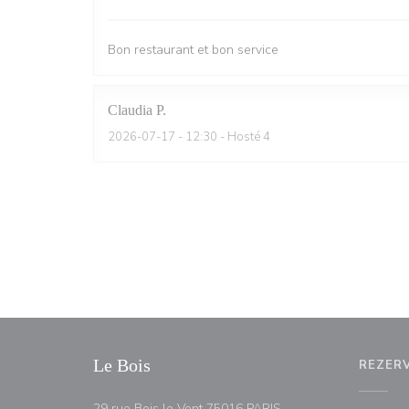
Bon restaurant et bon service
Claudia
P
2026-07-17
- 12:30 - Hosté 4
Le Bois
REZER
((otevře se v novém ok
29 rue Bois le Vent 75016 PARIS