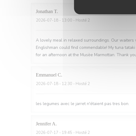
Jonathan
T
2026-07-18
- 13:00 - Hosté 2
A lovely meal in relaxed surroundings. Our waiters
Englishman could find commendable! My tuna tataki
for an afternoon at the Musèe Marmottan. Thank you
Emmanuel
C
2026-07-18
- 12:30 - Hosté 2
les legumes avec le jarret n'étaient pas tres bon.
Jennifer
A
2026-07-17
- 19:45 - Hosté 2