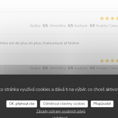
Služba
:
5
/5
Atmosféra
:
5
/5
Kuchyně
:
5
/5
Kvalita / Cena
sphère est de plus en plus chaleureuse et festive
Služba
:
5
/5
Atmosféra
:
5
/5
Kuchyně
:
5
/5
Kvalita / Cena
o stránka využívá cookies a dává ti na výběr, co chceš aktiv
Služba
:
5
/5
Atmosféra
:
5
/5
Kuchyně
:
5
/5
Kvalita / Cena
OK, přijmout vše
Odmítnout všechny cookies
Přizpůsobit
s impeccable, merci à vous!
Zásady ochrany osobních údajů
undefined