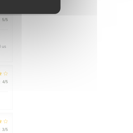
:
5
/5
d us
:
4
/5
:
3
/5