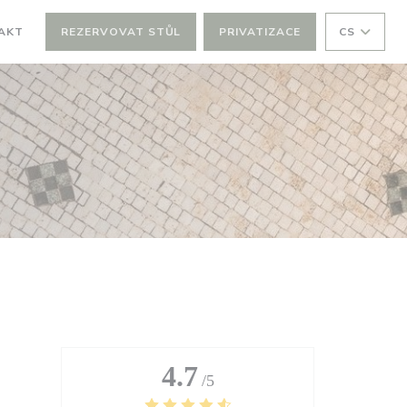
AKT
REZERVOVAT STŮL
PRIVATIZACE
CS
4.7
/5