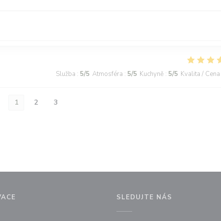
Služba
:
5
/5
Atmosféra
:
5
/5
Kuchyně
:
5
/5
Kvalita / Cena
1
2
3
VACE
SLEDUJTE NÁS
ně))