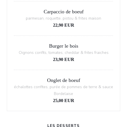
Carpaccio de boeuf
parmesan, roquette, pistou & frites maison
22,90 EUR
Burger le bois
Oignons confits, tomates, cheddar & frites fraiches
23,90 EUR
Onglet de boeuf
échalottes confites, purée de pommes de terre & sauce
Bordelaise
25,00 EUR
LES DESSERTS