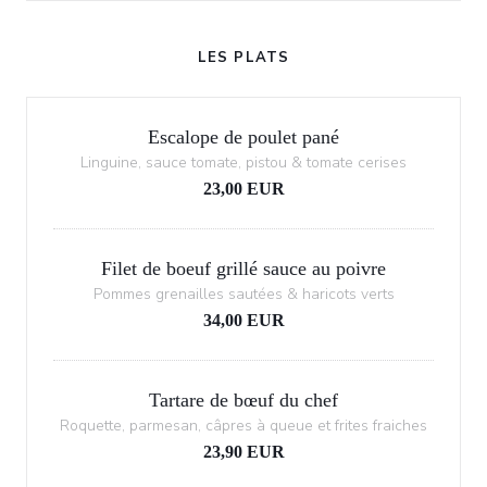
LES PLATS
Escalope de poulet pané
Linguine, sauce tomate, pistou & tomate cerises
23,00 EUR
Filet de boeuf grillé sauce au poivre
Pommes grenailles sautées & haricots verts
34,00 EUR
Tartare de bœuf du chef
Roquette, parmesan, câpres à queue et frites fraiches
23,90 EUR