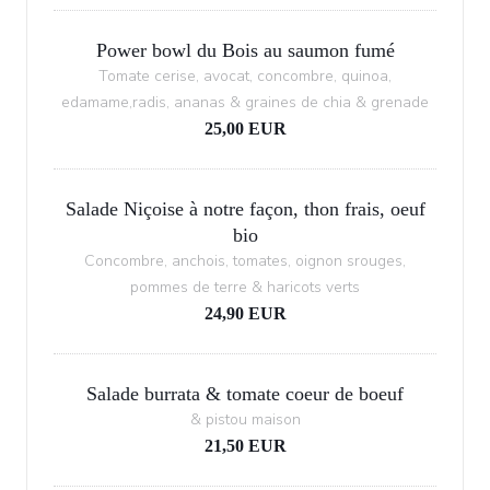
Power bowl du Bois au saumon fumé
Tomate cerise, avocat, concombre, quinoa,
edamame,radis, ananas & graines de chia & grenade
25,00 EUR
Salade Niçoise à notre façon, thon frais, oeuf
bio
Concombre, anchois, tomates, oignon srouges,
pommes de terre & haricots verts
24,90 EUR
Salade burrata & tomate coeur de boeuf
& pistou maison
21,50 EUR