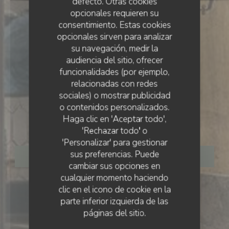
defecto. Otras cookies
opcionales requieren su
consentimiento. Estas cookies
opcionales sirven para analizar
su navegación, medir la
audiencia del sitio, ofrecer
funcionalidades (por ejemplo,
relacionadas con redes
sociales) o mostrar publicidad
RESTAURANT BISTRONOMIQUE
•
PARIS
o contenidos personalizados.
Haga clic en 'Aceptar todo',
Le Bois
'Rechazar todo' o
'Personalizar' para gestionar
sus preferencias. Puede
RESERVAR UNA MESA
cambiar sus opciones en
cualquier momento haciendo
clic en el icono de cookie en la
parte inferior izquierda de las
páginas del sitio.