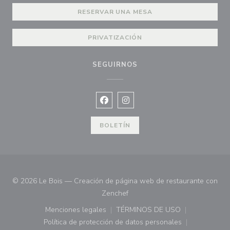
RESERVAR UNA MESA
PRIVATIZACIÓN
SEGUIRNOS
Facebook ((abre en una nueva vent
Instagram ((abre en una nuev
BOLETÍN
© 2026 Le Bois — Creación de página web de restaurante con
((abre en una nueva ventana))
Zenchef
Menciones legales
TÉRMINOS DE USO
((abre en una nueva ventana))
((abre en una nueva ven
Política de protección de datos personales
((abre en una nueva ventana))