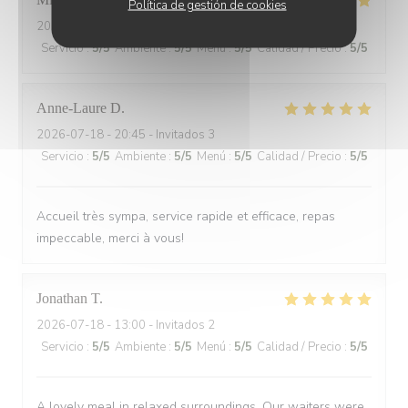
Política de gestión de cookies
2026-07-20
- 20:15 - Invitados 2
Servicio
:
5
/5
Ambiente
:
5
/5
Menú
:
5
/5
Calidad / Precio
:
5
/5
Anne-Laure
D
2026-07-18
- 20:45 - Invitados 3
Servicio
:
5
/5
Ambiente
:
5
/5
Menú
:
5
/5
Calidad / Precio
:
5
/5
Accueil très sympa, service rapide et efficace, repas
impeccable, merci à vous!
Jonathan
T
2026-07-18
- 13:00 - Invitados 2
Servicio
:
5
/5
Ambiente
:
5
/5
Menú
:
5
/5
Calidad / Precio
:
5
/5
A lovely meal in relaxed surroundings. Our waiters were