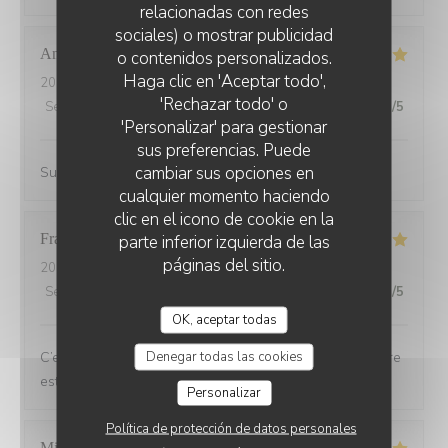
relacionadas con redes
sociales) o mostrar publicidad
Andrine
M
o contenidos personalizados.
Haga clic en 'Aceptar todo',
2026-07-25
- 20:45 - Invitados 6
'Rechazar todo' o
Servicio
:
5
/5
Ambiente
:
5
/5
Menú
:
5
/5
Calidad / Precio
:
5
/5
'Personalizar' para gestionar
sus preferencias. Puede
cambiar sus opciones en
Super accueil, restaurant avec une terrasse sympa
cualquier momento haciendo
clic en el icono de cookie en la
Francoise
G
parte inferior izquierda de las
páginas del sitio.
2026-07-21
- 19:30 - Invitados 2
Servicio
:
5
/5
Ambiente
:
5
/5
Menú
:
5
/5
Calidad / Precio
:
5
/5
OK, aceptar todas
Denegar todas las cookies
C’est toujours un plaisir de dîner au Bois ou l’atmosphère
est de plus en plus chaleureuse et festive
Personalizar
Política de protección de datos personales
Michel
L