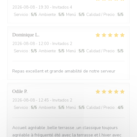
2026-08-08
- 19:30 - Invitados 4
Servicio
:
5
/5
Ambiente
:
5
/5
Menú
:
5
/5
Calidad / Precio
:
5
/5
Dominique
L
2026-08-08
- 12:00 - Invitados 2
Servicio
:
5
/5
Ambiente
:
5
/5
Menú
:
5
/5
Calidad / Precio
:
5
/5
Repas excellent et grande amabilité de notre serveur
Odile
P
2026-08-08
- 12:45 - Invitados 2
Servicio
:
5
/5
Ambiente
:
5
/5
Menú
:
5
/5
Calidad / Precio
:
4
/5
Accueil agréable ,belle terrasse ,un classique toujours
agréable à fréquenté été avec la terrasse et l hiver avec