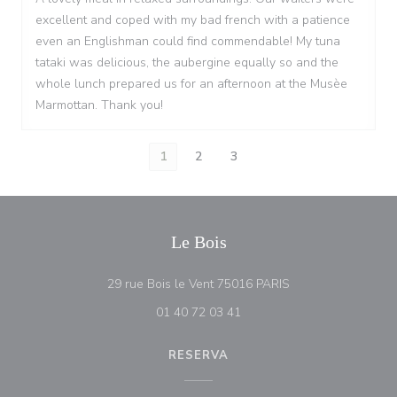
excellent and coped with my bad french with a patience
even an Englishman could find commendable! My tuna
tataki was delicious, the aubergine equally so and the
whole lunch prepared us for an afternoon at the Musèe
Marmottan. Thank you!
1
2
3
Le Bois
((abre en una nuev
29 rue Bois le Vent 75016 PARIS
01 40 72 03 41
RESERVA