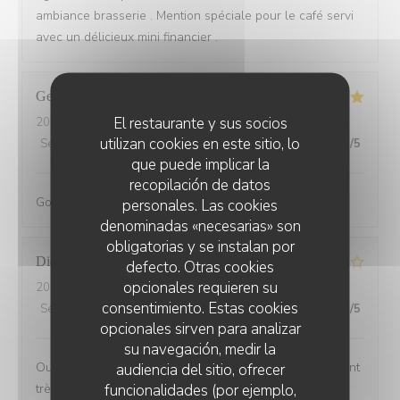
ambiance brasserie . Mention spéciale pour le café servi
avec un délicieux mini financier .
Georgina
D
El restaurante y sus socios
2026-08-03
- 19:00 - Invitados 4
utilizan cookies en este sitio, lo
Servicio
:
5
/5
Ambiente
:
5
/5
Menú
:
5
/5
Calidad / Precio
:
5
/5
que puede implicar la
recopilación de datos
Gorgeous little Parisien Cafe. Staff were so friendly
personales. Las cookies
denominadas «necesarias» son
obligatorias y se instalan por
Didier
V
defecto. Otras cookies
opcionales requieren su
2026-08-01
- 19:15 - Invitados 2
consentimiento. Estas cookies
Servicio
:
4
/5
Ambiente
:
4
/5
Menú
:
4
/5
Calidad / Precio
:
3
/5
opcionales sirven para analizar
su navegación, medir la
Oui manque un peu de choix sur la carte, mais restaurant
audiencia del sitio, ofrecer
funcionalidades (por ejemplo,
très bien