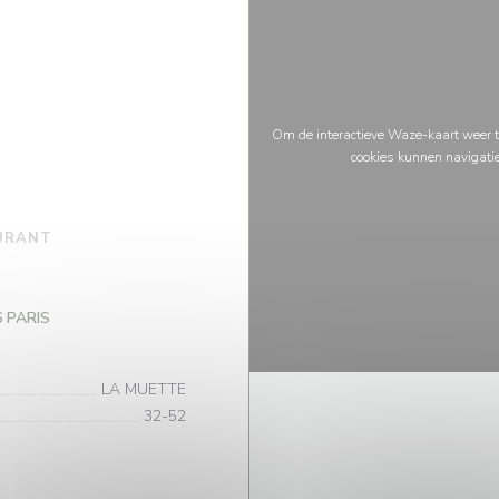
Om de interactieve Waze-kaart weer t
cookies kunnen navigati
URANT
((opent in een nieuw venster))
6 PARIS
LA MUETTE
32-52