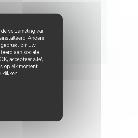
t de verzameling van
eïnstalleerd. Andere
 gebruikt om uw
lateerd aan sociale
K, accepteer alle',
zes op elk moment
 klikken.