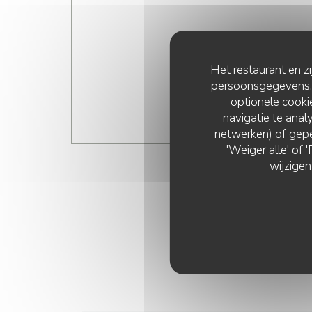
Het restaurant en z
persoonsgegevens. '
optionele cook
navigatie te analy
netwerken) of gepe
'Weiger alle' of
wijzigen