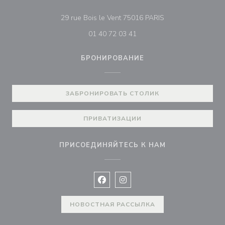
((открывается в н
29 rue Bois le Vent 75016 PARIS
01 40 72 03 41
БРОНИРОВАНИЕ
ЗАБРОНИРОВАТЬ СТОЛИК
ПРИВАТИЗАЦИИ
ПРИСОЕДИНЯЙТЕСЬ К НАМ
Facebook ((открывается в новом 
Instagram ((открывается в н
НОВОСТНАЯ РАССЫЛКА