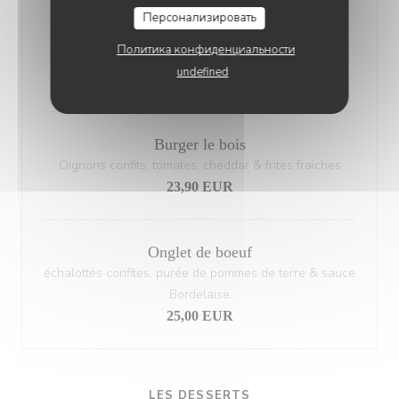
Персонализировать
Carpaccio de boeuf
Политика конфиденциальности
parmesan, roquette, pistou & frites maison
undefined
22,90 EUR
Burger le bois
Oignons confits, tomates, cheddar & frites fraiches
23,90 EUR
Onglet de boeuf
échalottes confites, purée de pommes de terre & sauce
Bordelaise
25,00 EUR
LES DESSERTS