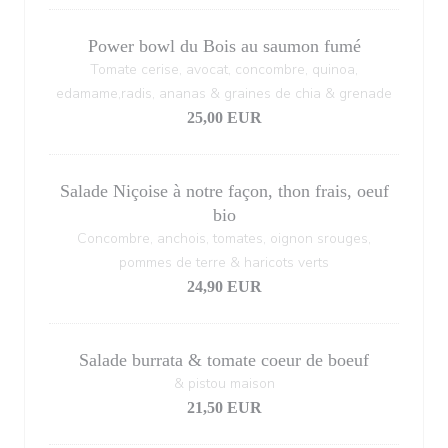
Power bowl du Bois au saumon fumé
Tomate cerise, avocat, concombre, quinoa,
edamame,radis, ananas & graines de chia & grenade
25,00 EUR
Salade Niçoise à notre façon, thon frais, oeuf
bio
Concombre, anchois, tomates, oignon srouges,
pommes de terre & haricots verts
24,90 EUR
Salade burrata & tomate coeur de boeuf
& pistou maison
21,50 EUR