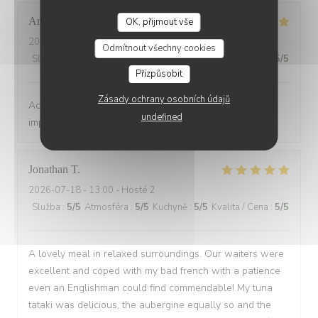
Anne-Laure
D
OK, přijmout vše
2026-07-18
- 20:45 - Hosté 3
Odmítnout všechny cookies
Služba
:
5
/5
Atmosféra
:
5
/5
Kuchyně
:
5
/5
Kvalita / Cena
:
5
/5
Přizpůsobit
Zásady ochrany osobních údajů
Accueil très sympa, service rapide et efficace, repas
undefined
impeccable, merci à vous!
Jonathan
T
2026-07-18
- 13:00 - Hosté 2
Služba
:
5
/5
Atmosféra
:
5
/5
Kuchyně
:
5
/5
Kvalita / Cena
:
5
/5
A lovely meal in relaxed surroundings. Our waiters were
excellent and coped with my bad french with a patience
even an Englishman could find commendable! My tuna
tataki was delicious, the aubergine equally so and the