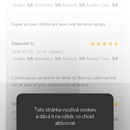
Služba
:
5
/5
Atmosféra
:
5
/5
Kuchyně
:
5
/5
Kvalita / Cena
:
5
/5
Super accueil, restaurant avec une terrasse sympa
Francoise
G
2026-07-21
- 19:30 - Hosté 2
Služba
:
5
/5
Atmosféra
:
5
/5
Kuchyně
:
5
/5
Kvalita / Cena
:
5
/5
C’est toujours un plaisir de dîner au Bois ou l’atmosphère
est de plus en plus chaleureuse et festive
Michel
L
Tato stránka využívá cookies
2026-07-20
- 20:15 - Hosté 2
a dává ti na výběr, co chceš
Služba
:
5
/5
Atmosféra
:
5
/5
Kuchyně
:
5
/5
Kvalita / Cena
:
5
/5
aktivovat