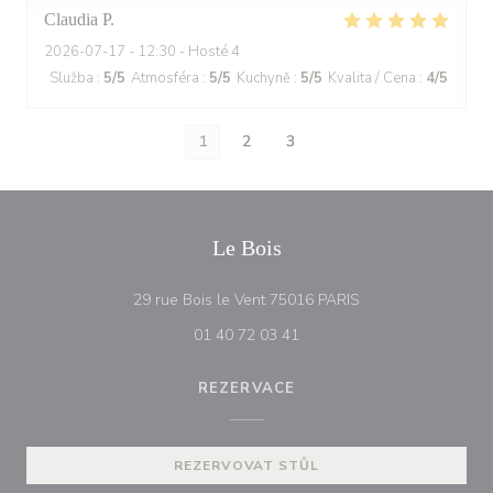
Claudia
P
2026-07-17
- 12:30 - Hosté 4
Služba
:
5
/5
Atmosféra
:
5
/5
Kuchyně
:
5
/5
Kvalita / Cena
:
4
/5
1
2
3
Le Bois
((otevře se v novém
29 rue Bois le Vent 75016 PARIS
01 40 72 03 41
REZERVACE
REZERVOVAT STŮL