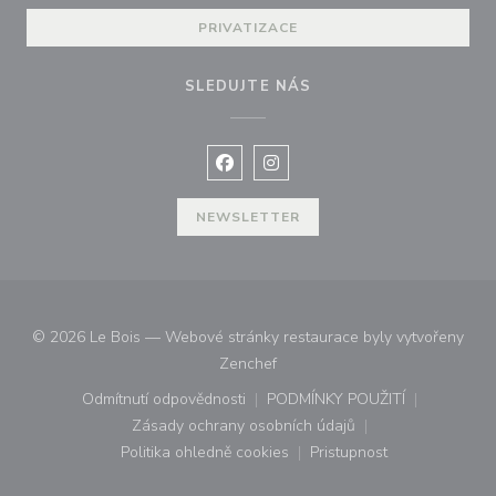
PRIVATIZACE
SLEDUJTE NÁS
Facebook ((otevře se v novém okně
Instagram ((otevře se v nové
NEWSLETTER
© 2026 Le Bois — Webové stránky restaurace byly vytvořeny
((otevře se v novém okně))
Zenchef
Odmítnutí odpovědnosti
PODMÍNKY POUŽITÍ
((otevře se v novém okně))
((otevře se v novém o
Zásady ochrany osobních údajů
((otevře se v novém okně))
Politika ohledně cookies
Pristupnost
((otevře se v novém okně))
((otevře se v novém o