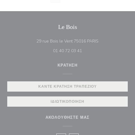
Le Bois
((ανοίγει σε νέο πα
29 rue Bois le Vent 75016 PARIS
01 40 72 03 41
ΚΡΆΤΗΣΗ
ΚΆΝΤΕ ΚΡΆΤΗΣΗ ΤΡΑΠΕΖΙΟΎ
ΙΔΙΩΤΙΚΟΠΟΊΗΣΗ
ΑΚΟΛΟΥΘΉΣΤΕ ΜΑΣ