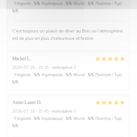
Υπηρεσία
:
5
/5
Ατμόσφαιρα
:
5
/5
Μενού
:
5
/5
Ποιότητα / Τιμή
:
5
/5
C’est toujours un plaisir de dîner au Bois ou l’atmosphère
est de plus en plus chaleureuse et festive
Michel
L
2026-07-20
- 20:15 - καλεσμένοι 2
Υπηρεσία
:
5
/5
Ατμόσφαιρα
:
5
/5
Μενού
:
5
/5
Ποιότητα / Τιμή
:
5
/5
Anne-Laure
D
2026-07-18
- 20:45 - καλεσμένοι 3
Υπηρεσία
:
5
/5
Ατμόσφαιρα
:
5
/5
Μενού
:
5
/5
Ποιότητα / Τιμή
:
5
/5