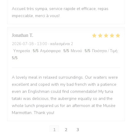
Accueil très sympa, service rapide et efficace, repas
impeccable, merci à vous!
Jonathan
T
2026-07-18
- 13:00 - καλεσμένοι 2
Υπηρεσία
:
5
/5
Ατμόσφαιρα
:
5
/5
Μενού
:
5
/5
Ποιότητα / Τιμή
:
5
/5
A lovely meal in relaxed surroundings. Our waiters were
excellent and coped with my bad french with a patience
even an Englishman could find commendable! My tuna
tataki was delicious, the aubergine equally so and the
whole lunch prepared us for an afternoon at the Musèe
Marmottan. Thank you!
1
2
3