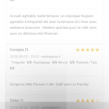
4
/5
Accueil agréable ,belle terrasse ,un classique toujours
agréable à fréquenté été avec la terrasse et l hiver avec
ambiance brasserie . Mention spéciale pour le café servi
avec un délicieux mini financier .
Georgina
D
2026-08-03
- 19:00 - καλεσμένοι 4
Υπηρεσία
:
5
/5
Ατμόσφαιρα
:
5
/5
Μενού
:
5
/5
Ποιότητα / Τιμή
:
5
/5
Gorgeous little Parisien Cafe. Staff were so friendly
Didier
V
2026-08-01
- 19:15 - καλεσμένοι 2