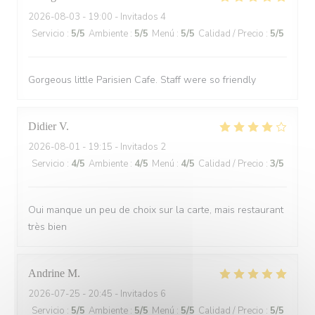
2026-08-03
- 19:00 - Invitados 4
Servicio
:
5
/5
Ambiente
:
5
/5
Menú
:
5
/5
Calidad / Precio
:
5
/5
Gorgeous little Parisien Cafe. Staff were so friendly
Didier
V
2026-08-01
- 19:15 - Invitados 2
Servicio
:
4
/5
Ambiente
:
4
/5
Menú
:
4
/5
Calidad / Precio
:
3
/5
Oui manque un peu de choix sur la carte, mais restaurant
très bien
Andrine
M
2026-07-25
- 20:45 - Invitados 6
Servicio
:
5
/5
Ambiente
:
5
/5
Menú
:
5
/5
Calidad / Precio
:
5
/5