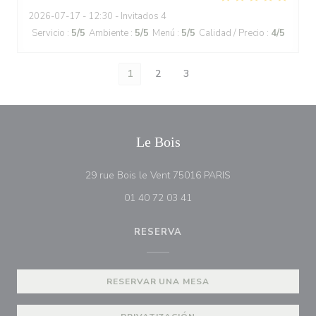
2026-07-17
- 12:30 - Invitados 4
Servicio
:
5
/5
Ambiente
:
5
/5
Menú
:
5
/5
Calidad / Precio
:
4
/5
1
2
3
Le Bois
((abre en una nuev
29 rue Bois le Vent 75016 PARIS
01 40 72 03 41
RESERVA
RESERVAR UNA MESA