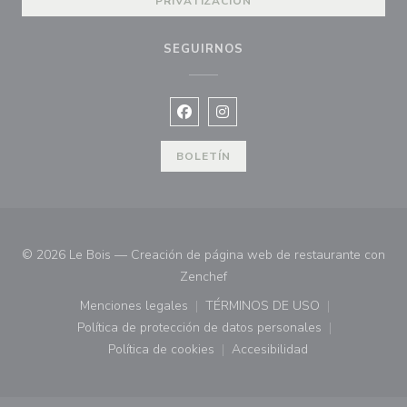
PRIVATIZACIÓN
SEGUIRNOS
Facebook ((abre en una nueva vent
Instagram ((abre en una nuev
BOLETÍN
© 2026 Le Bois — Creación de página web de restaurante con
((abre en una nueva ventana))
Zenchef
Menciones legales
TÉRMINOS DE USO
((abre en una nueva ventana))
((abre en una nueva ven
Política de protección de datos personales
((abre en una nueva ventana))
Política de cookies
Accesibilidad
((abre en una nueva ventana))
((abre en una nueva ven