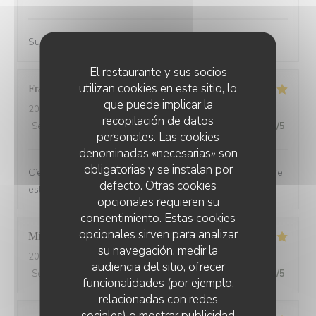
Super accueil, restaurant avec une terrasse sympa
El restaurante y sus socios
utilizan cookies en este sitio, lo
Francoise
G
que puede implicar la
2026-07-21
- 19:30 - Invitados 2
recopilación de datos
Servicio
:
5
/5
Ambiente
:
5
/5
Menú
:
5
/5
Calidad / Precio
:
5
/5
personales. Las cookies
denominadas «necesarias» son
obligatorias y se instalan por
C’est toujours un plaisir de dîner au Bois ou l’atmosphère
defecto. Otras cookies
est de plus en plus chaleureuse et festive
opcionales requieren su
consentimiento. Estas cookies
opcionales sirven para analizar
Michel
L
su navegación, medir la
2026-07-20
- 20:15 - Invitados 2
audiencia del sitio, ofrecer
Servicio
:
5
/5
Ambiente
:
5
/5
Menú
:
5
/5
Calidad / Precio
:
5
/5
funcionalidades (por ejemplo,
relacionadas con redes
sociales) o mostrar publicidad