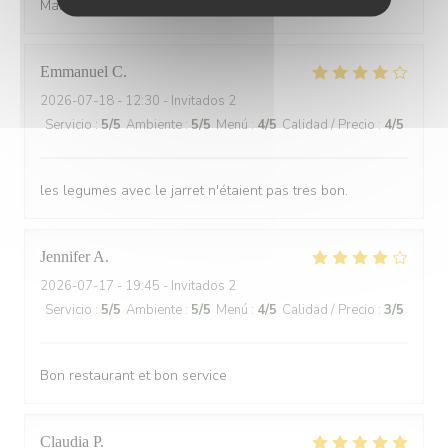
Marmottan. Thank you!
Emmanuel
C
2026-07-18
- 12:30 - Invitados 2
Servicio
:
5
/5
Ambiente
:
5
/5
Menú
:
4
/5
Calidad / Precio
:
4
/5
les legumes avec le jarret n'étaient pas tres bon.
Jennifer
A
2026-07-17
- 19:45 - Invitados 2
Servicio
:
5
/5
Ambiente
:
5
/5
Menú
:
4
/5
Calidad / Precio
:
3
/5
Bon restaurant et bon service
Claudia
P