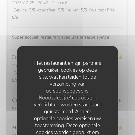
2026-07-25
- 20:45 - Gasten 6
Service
:
5
/5
Atmosfeer
:
5
/5
Keuken
:
5
/5
Kwaliteit / Prijs
:
5
/5
Super accueil, restaurant avec une terrasse sympa
Francoise
G
Het restaurant en zijn partners
2026-07-21
- 19:30 - Gasten 2
gebruiken cookies op deze
Service
:
5
/5
Atmosfeer
:
5
/5
Keuken
:
5
/5
Kwaliteit / Prijs
:
site, wat kan leiden tot de
5
/5
verzameling van
persoonsgegevens.
'Noodzakelijke' cookies zijn
C’est toujours un plaisir de dîner au Bois ou l’atmosphère
verplicht en worden standaard
est de plus en plus chaleureuse et festive
geïnstalleerd. Andere
optionele cookies vereisen uw
toestemming. Deze optionele
Michel
L
cookies worden gebruikt om