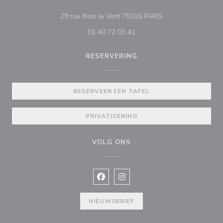
((opent in een nieu
29 rue Bois le Vent 75016 PARIS
01 40 72 03 41
RESERVERING
RESERVEER EEN TAFEL
PRIVATISERING
VOLG ONS
Facebook ((opent in een nieuw vens
Instagram ((opent in een nieu
NIEUWSBRIEF