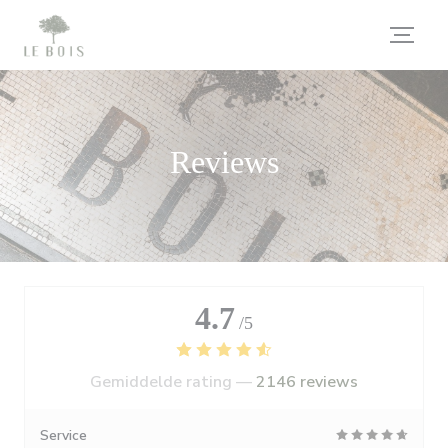
Cookies beheer paneel
Reviews
4.7
/5
Gemiddelde rating —
2146 reviews
Service