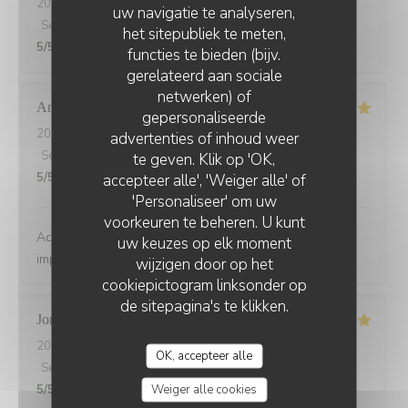
2026-07-20
- 20:15 - Gasten 2
uw navigatie te analyseren,
Service
:
5
/5
Atmosfeer
:
5
/5
Keuken
:
5
/5
Kwaliteit / Prijs
:
het sitepubliek te meten,
5
/5
functies te bieden (bijv.
gerelateerd aan sociale
netwerken) of
Anne-Laure
D
gepersonaliseerde
2026-07-18
- 20:45 - Gasten 3
advertenties of inhoud weer
Service
:
5
/5
Atmosfeer
:
5
/5
Keuken
:
5
/5
Kwaliteit / Prijs
:
te geven. Klik op 'OK,
5
/5
accepteer alle', 'Weiger alle' of
'Personaliseer' om uw
voorkeuren te beheren. U kunt
Accueil très sympa, service rapide et efficace, repas
uw keuzes op elk moment
impeccable, merci à vous!
wijzigen door op het
cookiepictogram linksonder op
de sitepagina's te klikken.
Jonathan
T
2026-07-18
- 13:00 - Gasten 2
OK, accepteer alle
Service
:
5
/5
Atmosfeer
:
5
/5
Keuken
:
5
/5
Kwaliteit / Prijs
:
Weiger alle cookies
5
/5