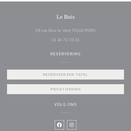
Le Bois
((opent in een nieu
29 rue Bois le Vent 75016 PARIS
01 40 72 03 41
RESERVERING
RESERVEER EEN TAFEL
PRIVATISERING
VOLG ONS
Facebook ((opent in een nieuw vens
Instagram ((opent in een nieu