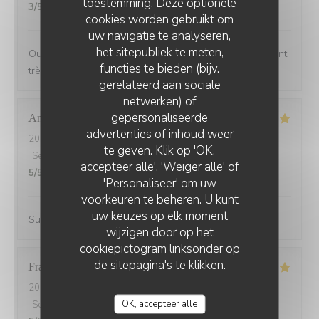
toestemming. Deze optionele
3
/5
cookies worden gebruikt om
uw navigatie te analyseren,
het sitepubliek te meten,
Oui manque un peu de choix sur la carte, mais restaurant
functies te bieden (bijv.
très bien
gerelateerd aan sociale
netwerken) of
gepersonaliseerde
Andrine
M
advertenties of inhoud weer
2026-07-25
- 20:45 - Gasten 6
te geven. Klik op 'OK,
Service
:
5
/5
Atmosfeer
:
5
/5
Keuken
:
5
/5
Kwaliteit / Prijs
:
accepteer alle', 'Weiger alle' of
5
/5
'Personaliseer' om uw
voorkeuren te beheren. U kunt
uw keuzes op elk moment
Super accueil, restaurant avec une terrasse sympa
wijzigen door op het
cookiepictogram linksonder op
de sitepagina's te klikken.
Francoise
G
2026-07-21
- 19:30 - Gasten 2
OK, accepteer alle
Service
:
5
/5
Atmosfeer
:
5
/5
Keuken
:
5
/5
Kwaliteit / Prijs
: