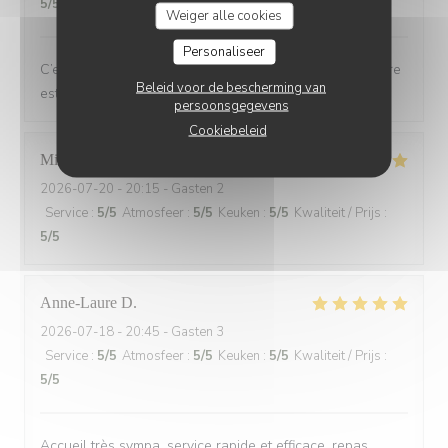
5
/5
Weiger alle cookies
Personaliseer
C’est toujours un plaisir de dîner au Bois ou l’atmosphère
Beleid voor de bescherming van
est de plus en plus chaleureuse et festive
persoonsgegevens
Cookiebeleid
Michel
L
2026-07-20
- 20:15 - Gasten 2
Service
:
5
/5
Atmosfeer
:
5
/5
Keuken
:
5
/5
Kwaliteit / Prijs
:
5
/5
Anne-Laure
D
2026-07-18
- 20:45 - Gasten 3
Service
:
5
/5
Atmosfeer
:
5
/5
Keuken
:
5
/5
Kwaliteit / Prijs
:
5
/5
Accueil très sympa, service rapide et efficace, repas