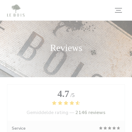
Cookies beheer paneel
Reviews
4.7
/5
Gemiddelde rating —
2146 reviews
Service