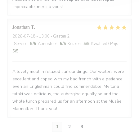
impeccable, merci à vous!
Jonathan
T
2026-07-18
- 13:00 - Gasten 2
Service
:
5
/5
Atmosfeer
:
5
/5
Keuken
:
5
/5
Kwaliteit / Prijs
:
5
/5
A lovely meal in relaxed surroundings. Our waiters were
excellent and coped with my bad french with a patience
even an Englishman could find commendable! My tuna
tataki was delicious, the aubergine equally so and the
whole lunch prepared us for an afternoon at the Musèe
Marmottan. Thank you!
1
2
3