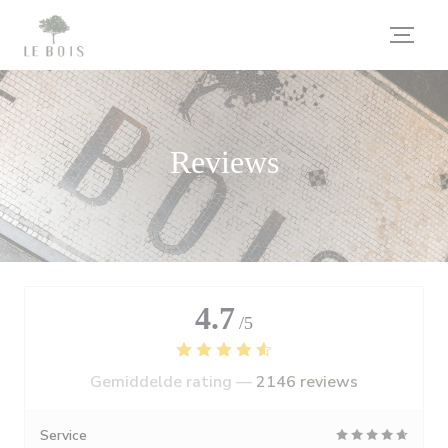
Cookies beheer paneel
Reviews
4.7
/5
Gemiddelde rating —
2146 reviews
Service