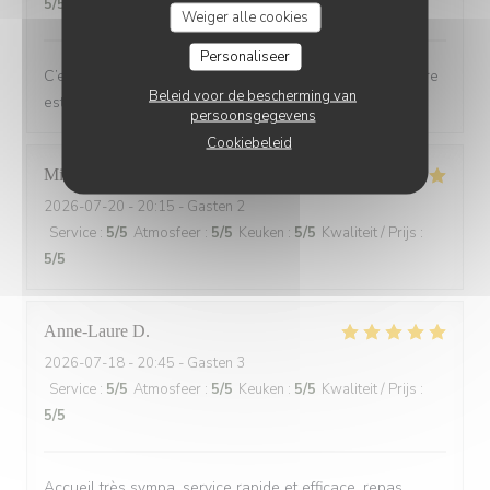
5
/5
Weiger alle cookies
Personaliseer
C’est toujours un plaisir de dîner au Bois ou l’atmosphère
Beleid voor de bescherming van
est de plus en plus chaleureuse et festive
persoonsgegevens
Cookiebeleid
Michel
L
2026-07-20
- 20:15 - Gasten 2
Service
:
5
/5
Atmosfeer
:
5
/5
Keuken
:
5
/5
Kwaliteit / Prijs
:
5
/5
Anne-Laure
D
2026-07-18
- 20:45 - Gasten 3
Service
:
5
/5
Atmosfeer
:
5
/5
Keuken
:
5
/5
Kwaliteit / Prijs
:
5
/5
Accueil très sympa, service rapide et efficace, repas