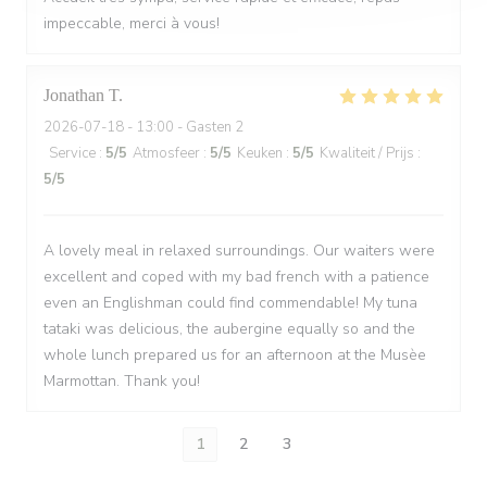
impeccable, merci à vous!
Jonathan
T
2026-07-18
- 13:00 - Gasten 2
Service
:
5
/5
Atmosfeer
:
5
/5
Keuken
:
5
/5
Kwaliteit / Prijs
:
5
/5
A lovely meal in relaxed surroundings. Our waiters were
excellent and coped with my bad french with a patience
even an Englishman could find commendable! My tuna
tataki was delicious, the aubergine equally so and the
whole lunch prepared us for an afternoon at the Musèe
Marmottan. Thank you!
1
2
3