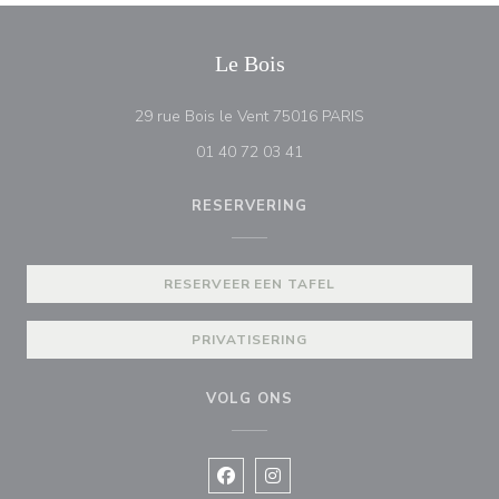
Le Bois
((opent in een nieu
29 rue Bois le Vent 75016 PARIS
01 40 72 03 41
RESERVERING
RESERVEER EEN TAFEL
PRIVATISERING
VOLG ONS
Facebook ((opent in een nieuw vens
Instagram ((opent in een nieu