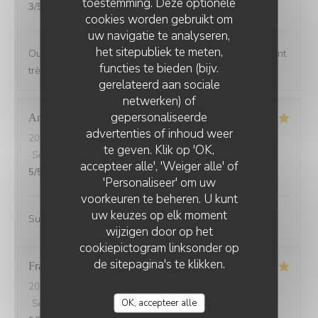
toestemming. Deze optionele
3
/5
cookies worden gebruikt om
uw navigatie te analyseren,
het sitepubliek te meten,
Oui manque un peu de choix sur la carte, mais restaurant
functies te bieden (bijv.
très bien
gerelateerd aan sociale
netwerken) of
gepersonaliseerde
Andrine
M
advertenties of inhoud weer
2026-07-25
- 20:45 - Gasten 6
te geven. Klik op 'OK,
Service
:
5
/5
Atmosfeer
:
5
/5
Keuken
:
5
/5
Kwaliteit / Prijs
:
accepteer alle', 'Weiger alle' of
5
/5
'Personaliseer' om uw
voorkeuren te beheren. U kunt
uw keuzes op elk moment
Super accueil, restaurant avec une terrasse sympa
wijzigen door op het
cookiepictogram linksonder op
de sitepagina's te klikken.
Francoise
G
2026-07-21
- 19:30 - Gasten 2
OK, accepteer alle
Service
:
5
/5
Atmosfeer
:
5
/5
Keuken
:
5
/5
Kwaliteit / Prijs
: