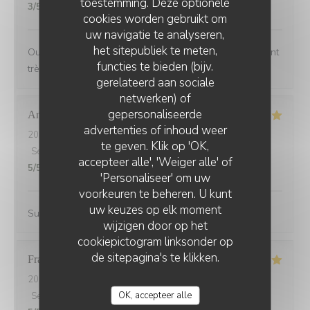
toestemming. Deze optionele
3
/5
cookies worden gebruikt om
uw navigatie te analyseren,
het sitepubliek te meten,
Oui manque un peu de choix sur la carte, mais restaurant
functies te bieden (bijv.
très bien
gerelateerd aan sociale
netwerken) of
gepersonaliseerde
Andrine
M
advertenties of inhoud weer
2026-07-25
- 20:45 - Gasten 6
te geven. Klik op 'OK,
Service
:
5
/5
Atmosfeer
:
5
/5
Keuken
:
5
/5
Kwaliteit / Prijs
:
accepteer alle', 'Weiger alle' of
5
/5
'Personaliseer' om uw
voorkeuren te beheren. U kunt
uw keuzes op elk moment
Super accueil, restaurant avec une terrasse sympa
wijzigen door op het
cookiepictogram linksonder op
de sitepagina's te klikken.
Francoise
G
2026-07-21
- 19:30 - Gasten 2
OK, accepteer alle
Service
:
5
/5
Atmosfeer
:
5
/5
Keuken
:
5
/5
Kwaliteit / Prijs
: