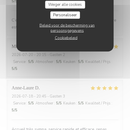
5
/5
Weiger alle cookies
Personaliseer
C’est toujours un plaisir de dîner au Bois ou l’atmosphère
Beleid voor de bescherming van
est de plus en plus chaleureuse et festive
persoonsgegevens
Cookiebeleid
Michel
L
2026-07-20
- 20:15 - Gasten 2
Service
:
5
/5
Atmosfeer
:
5
/5
Keuken
:
5
/5
Kwaliteit / Prijs
:
5
/5
Anne-Laure
D
2026-07-18
- 20:45 - Gasten 3
Service
:
5
/5
Atmosfeer
:
5
/5
Keuken
:
5
/5
Kwaliteit / Prijs
:
5
/5
Accueil très sympa, service rapide et efficace, repas