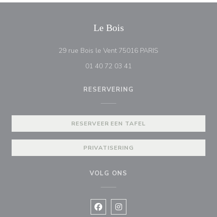
Le Bois
((opent in een nieu
29 rue Bois le Vent 75016 PARIS
01 40 72 03 41
RESERVERING
RESERVEER EEN TAFEL
PRIVATISERING
VOLG ONS
Facebook ((opent in een nieuw vens
Instagram ((opent in een nieu