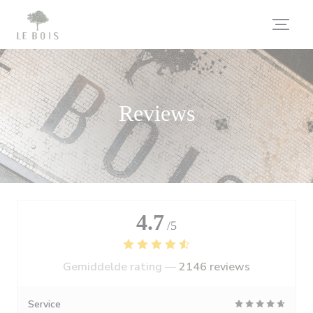
Cookies beheer paneel
Reviews
4.7
/5
Gemiddelde rating —
2146 reviews
Service