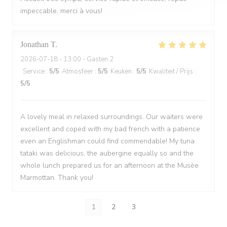
impeccable, merci à vous!
Jonathan
T
2026-07-18
- 13:00 - Gasten 2
Service
:
5
/5
Atmosfeer
:
5
/5
Keuken
:
5
/5
Kwaliteit / Prijs
:
5
/5
A lovely meal in relaxed surroundings. Our waiters were
excellent and coped with my bad french with a patience
even an Englishman could find commendable! My tuna
tataki was delicious, the aubergine equally so and the
whole lunch prepared us for an afternoon at the Musèe
Marmottan. Thank you!
1
2
3