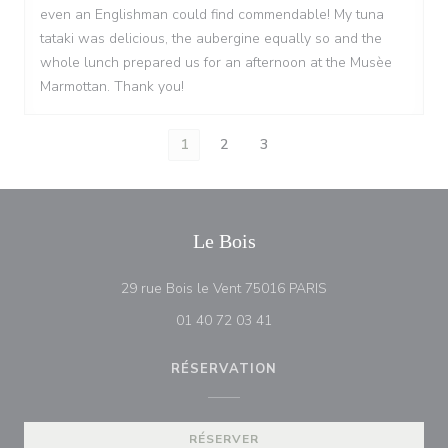
even an Englishman could find commendable! My tuna
tataki was delicious, the aubergine equally so and the
whole lunch prepared us for an afternoon at the Musèe
Marmottan. Thank you!
1
2
3
Le Bois
((ouvre une nouvell
29 rue Bois le Vent 75016 PARIS
01 40 72 03 41
RÉSERVATION
RÉSERVER