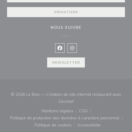
PRIVATISER
NOUS SUIVRE
Facebook ((ouvre une nouvelle fenê
Instagram ((ouvre une nouvell
NEWSLETTER
© 2026 Le Bois — Création de site internet restaurant avec
((ouvre une nouvelle fenêtre))
Zenchef
Mentions légales
CGU
((ouvre une nouvelle fenêtre))
((ouvre une nouvelle fenê
Politique de protection des données à caractère personnel
((ouvre une nouvelle fenêtre))
Politique de cookies
Accessibilite
((ouvre une nouvelle fenêtre))
((ouvre une nouvelle fe