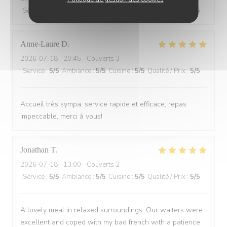
Service
:
5
/5
Ambiance
:
5
/5
Cuisine
:
5
/5
Qualité / Prix
:
5
/5
Anne-Laure
D
2026-07-18
- 20:45 - Couverts 3
Service
:
5
/5
Ambiance
:
5
/5
Cuisine
:
5
/5
Qualité / Prix
:
5
/5
Accueil très sympa, service rapide et efficace, repas
impeccable, merci à vous!
Jonathan
T
2026-07-18
- 13:00 - Couverts 2
Service
:
5
/5
Ambiance
:
5
/5
Cuisine
:
5
/5
Qualité / Prix
:
5
/5
A lovely meal in relaxed surroundings. Our waiters were
excellent and coped with my bad french with a patience