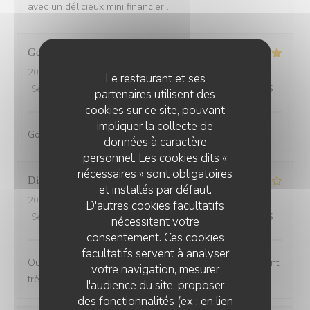
avec un délicieux mini financier .
Georgina
D
2026-08-03
- 19:00 - Couverts 4
Le restaurant et ses
Service
:
5
/5
Ambiance
:
5
/5
Cuisine
:
5
/5
Qualité / Prix
:
5
/5
partenaires utilisent des
cookies sur ce site, pouvant
impliquer la collecte de
Gorgeous little Parisien Cafe. Staff were so friendly
données à caractère
personnel. Les cookies dits «
nécessaires » sont obligatoires
Didier
V
et installés par défaut.
2026-08-01
- 19:15 - Couverts 2
D'autres cookies facultatifs
Service
:
4
/5
Ambiance
:
4
/5
Cuisine
:
4
/5
Qualité / Prix
:
3
/5
nécessitent votre
consentement. Ces cookies
facultatifs servent à analyser
Oui manque un peu de choix sur la carte, mais restaurant
votre navigation, mesurer
très bien
l'audience du site, proposer
des fonctionnalités (ex : en lien