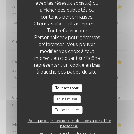
avec les réseaux sociaux) ou
Andrine
M
afficher des publicités ou
2026-07-25
- 20:45 - Couverts 6
contenus personnalisés.
Service
:
5
/5
Ambiance
:
5
/5
Cuisine
:
5
/5
Qualité / Prix
:
5
/5
Cliquez sur « Tout accepter », «
Tout refuser » ou «
Personnaliser » pour gérer vos
Super accueil, restaurant avec une terrasse sympa
préférences. Vous pouvez
modifier vos choix à tout
moment en cliquant sur l'icône
Francoise
G
représentant un cookie en bas
2026-07-21
- 19:30 - Couverts 2
à gauche des pages du site.
Service
:
5
/5
Ambiance
:
5
/5
Cuisine
:
5
/5
Qualité / Prix
:
5
/5
Tout accepter
C’est toujours un plaisir de dîner au Bois ou l’atmosphère
Tout refuser
est de plus en plus chaleureuse et festive
Personnaliser
Politique de protection des données à caractère
Michel
L
personnel
2026-07-20
- 20:15 - Couverts 2
Politique de gestion des cookies