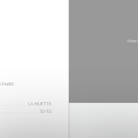
Waze M
((öppnas i ett nytt fönster))
6 PARIS
LA MUETTE
32-52