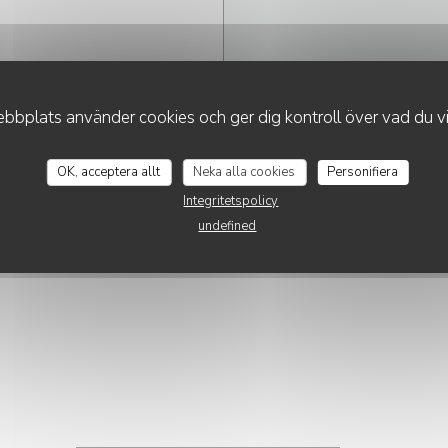
bplats använder cookies och ger dig kontroll över vad du vil
OK, acceptera allt
Neka alla cookies
Personifiera
Integritetspolicy
undefined