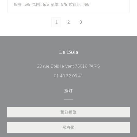
服务
:
5
/5
氛围
:
5
/5
菜单
:
5
/5
质价比
:
4
/5
1
2
3
Le Bois
((在新窗口中打开))
29 rue Bois le Vent 75016 PARIS
01 40 72 03 41
预订
预订餐位
私有化