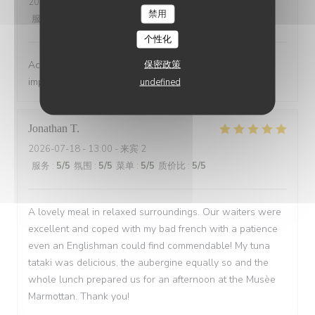
2026-07-18
- 20:45 - 来宾 3
禁用
服务
:
5
/5
氛围
:
5
/5
菜单
:
5
/5
质价比
:
5
/5
个性化
保密政策
Accueil très sympa, service rapide et efficace, repas
impeccable, merci à vous!
undefined
Jonathan
T
2026-07-18
- 13:00 - 来宾 2
服务
:
5
/5
氛围
:
5
/5
菜单
:
5
/5
质价比
:
5
/5
A lovely meal in relaxed surroundings. Our waiters were
excellent and coped with my bad french with a patience
even an Englishman could find commendable! My tuna
tataki was delicious, the aubergine equally so and the
whole lunch prepared us for an afternoon at the Musèe
Marmottan. Thank you!