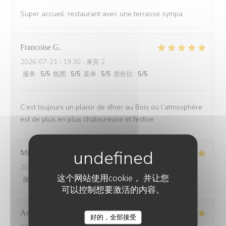
Super accueil, restaurant avec une terrasse sympa
Francoise
G
2026-07-21
- 19:30 - 来宾 2
服务
:
5
/5
氛围
:
5
/5
菜单
:
5
/5
质价比
:
5
/5
C’est toujours un plaisir de dîner au Bois ou l’atmosphère
est de plus en plus chaleureuse et festive
Michel
L
2026-07-20
- 20:15 - 来宾 2
这个网站使用cookie， 并让您
服务
:
5
/5
氛围
:
5
/5
菜单
:
5
/5
质价比
:
5
/5
可以控制想要激活的内容。
Anne-Laure
D
好的，全部接受