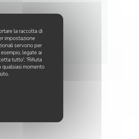
rtare la raccolta di
per impostazione
pzionali servono per
d esempio, legate ai
tta tutto', 'Rifiuta
 in qualsiasi momento
sito.