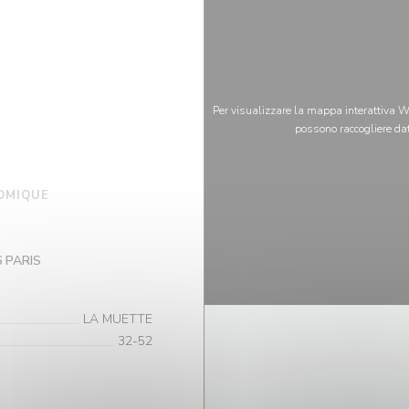
Per visualizzare la mappa interattiva Wa
possono raccogliere dat
OMIQUE
((apre una nuova finestra))
6 PARIS
LA MUETTE
32-52