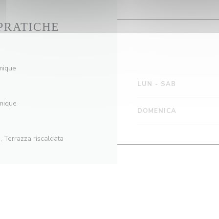
PRATICHE
mique
LUN
-
SAB
omique
DOMENICA
, Terrazza riscaldata