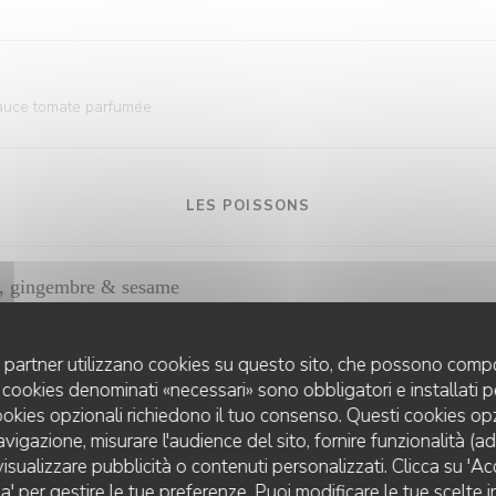
sauce tomate parfumée
LES POISSONS
te, gingembre & sesame
uoi partner utilizzano cookies su questo sito, che possono compo
tartare
 I cookies denominati «necessari» sono obbligatori e installati 
cookies opzionali richiedono il tuo consenso. Questi cookies o
avigazione, misurare l'audience del sito, fornire funzionalità (a
isualizzare pubblicità o contenuti personalizzati. Clicca su 'Acce
LES PLATS
za' per gestire le tue preferenze. Puoi modificare le tue scelte