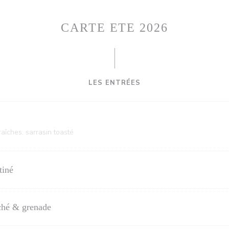
CARTE ETE 2026
LES ENTRÉES
raîches, sarrasin toasté
tiné
oché & grenade