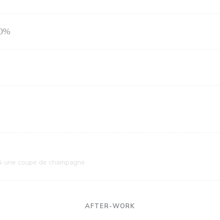
70%
n & une coupe de champagne
AFTER-WORK