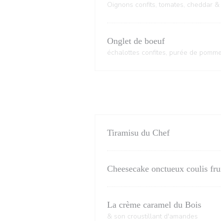
Oignons confits, tomates, cheddar & f
Onglet de boeuf
échalottes confites, purée de pomme
Tiramisu du Chef
Cheesecake onctueux coulis fru
La crème caramel du Bois
& son croustillant d'amandes