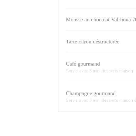
Mousse au chocolat Valrhona 
Tarte citron déstructerée
Café gourmand
Servis avec 3 mini desserts maison
Champagne gourmand
Servis avec 3 mini desserts maiso