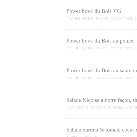
Power bowl du Bois VG
Tomate cerise, avocat, concombre, 
Power bowl du Bois au poulet
Tomate cerise, avocat, concombre, 
Power bowl du Bois au saumo
Tomate cerise, avocat, concombre, 
Salade Niçoise à notre façon, th
Concombre, anchois, tomates, oignon
Salade burrata & tomate coeur 
& pistou maison