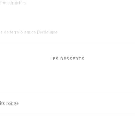
rites fraiches
s de terre & sauce Bordelaise
LES DESSERTS
its rouge