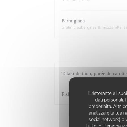
Parmigiana
Gratin d'aubergines & mozzarella, 
Tataki de thon, purée de carot
Il ristorante e i s
Fish & chips croustillant, sauce 
dati personali.
predefinita. Altri 
analizzare la tua n
social network) o v
tutto' o 'Personaliz