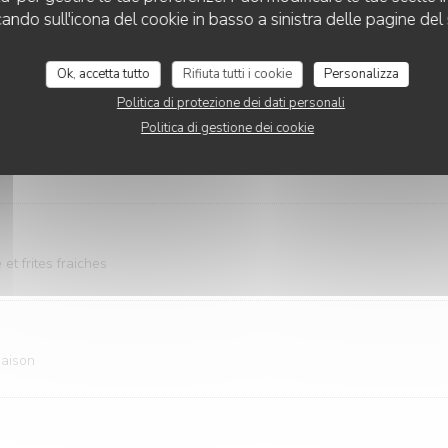
cando sull'icona del cookie in basso a sinistra delle pagine del 
ate cerises
Ok, accetta tutto
Rifiuta tutti i cookie
Personalizza
Politica di protezione dei dati personali
Politica di gestione dei cookie
oivre
s verts
t frites fraiches
maison