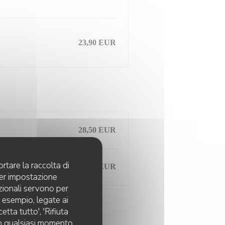
23,90 EUR
28,50 EUR
rtare la raccolta di
23,90 EUR
per impostazione
pzionali servono per
d esempio, legate ai
tta tutto', 'Rifiuta
 in qualsiasi momento