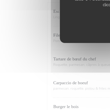
clic
Escalope de poulet pané
Linguine, sauce tomate, pistou & tom
Filet de boeuf grillé sauce au p
Pommes grenailles sautées & haricot
Tartare de bœuf du chef
Roquette, parmesan, câpres à queue e
Carpaccio de boeuf
parmesan, roquette, pistou & frites 
Burger le bois