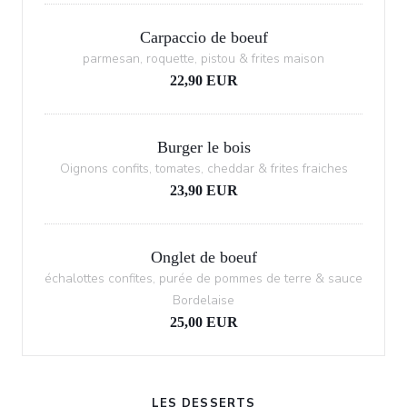
Carpaccio de boeuf
parmesan, roquette, pistou & frites maison
22,90 EUR
Burger le bois
Oignons confits, tomates, cheddar & frites fraiches
23,90 EUR
Onglet de boeuf
échalottes confites, purée de pommes de terre & sauce
Bordelaise
25,00 EUR
LES DESSERTS