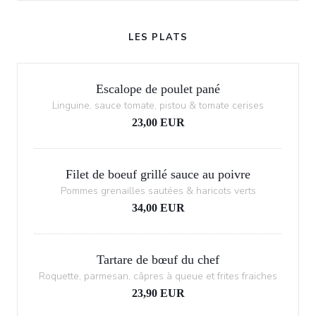
LES PLATS
Escalope de poulet pané
Linguine, sauce tomate, pistou & tomate cerises
23,00 EUR
Filet de boeuf grillé sauce au poivre
Pommes grenailles sautées & haricots verts
34,00 EUR
Tartare de bœuf du chef
Roquette, parmesan, câpres à queue et frites fraiches
23,90 EUR