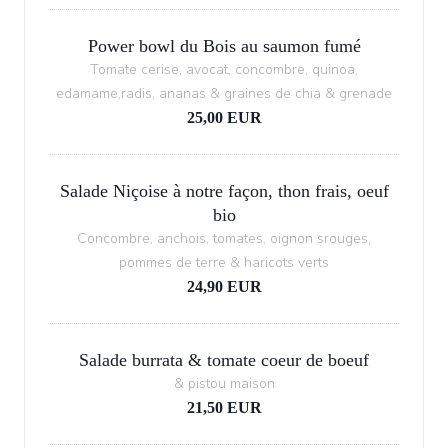
Power bowl du Bois au saumon fumé
Tomate cerise, avocat, concombre, quinoa,
edamame,radis, ananas & graines de chia & grenade
25,00 EUR
Salade Niçoise à notre façon, thon frais, oeuf
bio
Concombre, anchois, tomates, oignon srouges,
pommes de terre & haricots verts
24,90 EUR
Salade burrata & tomate coeur de boeuf
& pistou maison
21,50 EUR