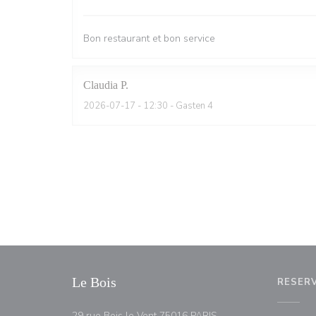
Bon restaurant et bon service
Claudia
P
2026-07-17
- 12:30 - Gasten 4
Le Bois
RESER
((opent in een nieuw v
29 rue Bois le Vent 75016 PARIS