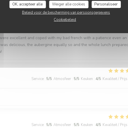
OK, accepteer alle
Weiger alle cookies
Personaliseer
Beleid voor de bescherming van persoonsgegevens
Service
:
5
/5
Atmosfeer
:
5
/5
Keuken
:
5
/5
Kwaliteit / Prijs
Cookiebeleid
 were excellent and coped with my bad french with a patience even an
 was delicious, the aubergine equally so and the whole lunch prepare
!
Service
:
5
/5
Atmosfeer
:
5
/5
Keuken
:
4
/5
Kwaliteit / Prijs
Service
:
5
/5
Atmosfeer
:
5
/5
Keuken
:
4
/5
Kwaliteit / Prijs