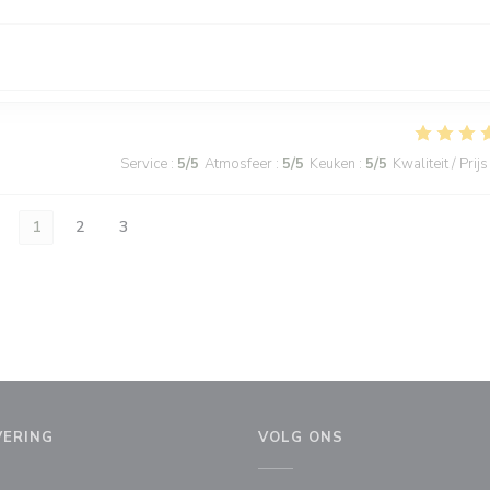
Service
:
5
/5
Atmosfeer
:
5
/5
Keuken
:
5
/5
Kwaliteit / Prijs
1
2
3
VERING
VOLG ONS
enster))