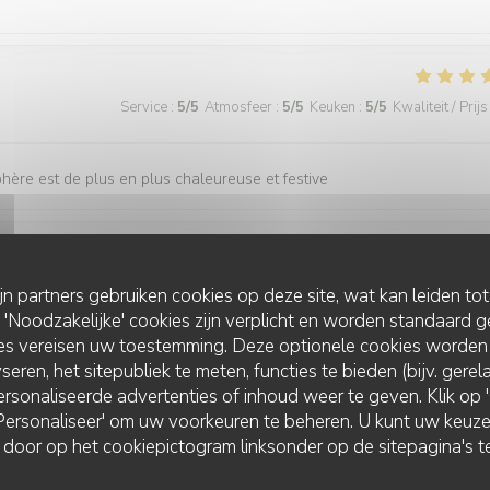
Service
:
5
/5
Atmosfeer
:
5
/5
Keuken
:
5
/5
Kwaliteit / Prijs
sphère est de plus en plus chaleureuse et festive
Service
:
5
/5
Atmosfeer
:
5
/5
Keuken
:
5
/5
Kwaliteit / Prijs
ijn partners gebruiken cookies op deze site, wat kan leiden to
Noodzakelijke' cookies zijn verplicht en worden standaard g
ies vereisen uw toestemming. Deze optionele cookies worden
seren, het sitepubliek te meten, functies te bieden (bijv. gere
Service
:
5
/5
Atmosfeer
:
5
/5
Keuken
:
5
/5
Kwaliteit / Prijs
rsonaliseerde advertenties of inhoud weer te geven. Klik op 'O
 'Personaliseer' om uw voorkeuren te beheren. U kunt uw keu
 door op het cookiepictogram linksonder op de sitepagina's te
s impeccable, merci à vous!