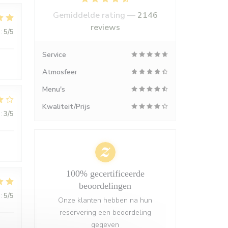
Gemiddelde rating —
2146
reviews
:
5
/5
Service
Atmosfeer
Menu's
Kwaliteit/Prijs
:
3
/5
100% gecertificeerde
beoordelingen
:
5
/5
Onze klanten hebben na hun
reservering een beoordeling
gegeven