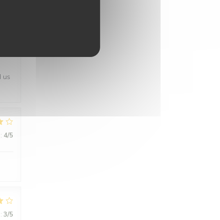
:
5
/5
d us
:
4
/5
:
3
/5