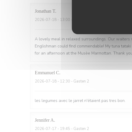
Jonathan
T
2026-07-18
- 13:00 - Gasten 2
A lovely meal in relaxed surroundings. Our waiters
Englishman could find commendable! My tuna tataki
for an afternoon at the Musèe Marmottan. Thank you
Emmanuel
C
2026-07-18
- 12:30 - Gasten 2
les legumes avec le jarret n'étaient pas tres bon.
Jennifer
A
2026-07-17
- 19:45 - Gasten 2