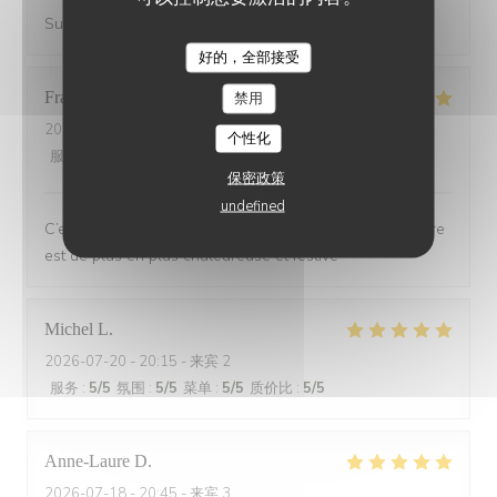
Super accueil, restaurant avec une terrasse sympa
好的，全部接受
Francoise
G
禁用
2026-07-21
- 19:30 - 来宾 2
个性化
服务
:
5
/5
氛围
:
5
/5
菜单
:
5
/5
质价比
:
5
/5
保密政策
undefined
C’est toujours un plaisir de dîner au Bois ou l’atmosphère
est de plus en plus chaleureuse et festive
Michel
L
2026-07-20
- 20:15 - 来宾 2
服务
:
5
/5
氛围
:
5
/5
菜单
:
5
/5
质价比
:
5
/5
Anne-Laure
D
2026-07-18
- 20:45 - 来宾 3