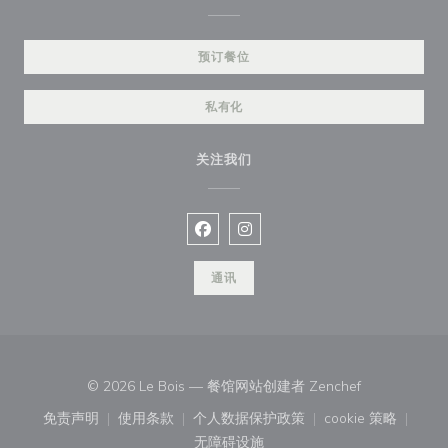
预订餐位
私有化
关注我们
Facebook ((在新窗口中打开))
Instagram ((在新窗口中打开))
通讯
((在新窗口中打
© 2026 Le Bois — 餐馆网站创建者
Zenchef
免责声明
使用条款
个人数据保护政策
cookie 策略
((在新窗口中打开))
((在新窗口中打开))
((在新窗口中打开))
((在新窗口中
无障碍设施