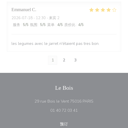
Emmanuel
C
2026-07-18
- 12:30 - 来宾 2
服务
:
5
/5
氛围
:
5
/5
菜单
:
4
/5
质价比
:
4
/5
les legumes avec le jarret n'étaient pas tres bon.
1
2
3
Le Bois
((在新窗口中打开))
29 rue Bois le Vent 75016 PARIS
01 40 72 03 41
预订