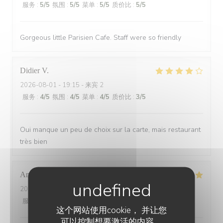
服务
:
5
/5
氛围
:
5
/5
菜单
:
5
/5
质价比
:
5
/5
Gorgeous little Parisien Cafe. Staff were so friendly
Didier
V
2026-08-01
- 19:15 - 来宾 2
服务
:
4
/5
氛围
:
4
/5
菜单
:
4
/5
质价比
:
3
/5
Oui manque un peu de choix sur la carte, mais restaurant
très bien
Andrine
M
2026-07-25
- 20:45 - 来宾 6
服务
:
5
/5
氛围
:
5
/5
菜单
:
5
/5
质价比
:
5
/5
这个网站使用cookie， 并让您
可以控制想要激活的内容。