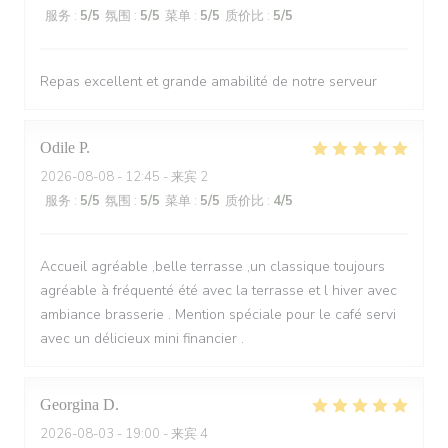
服务
:
5
/5
氛围
:
5
/5
菜单
:
5
/5
质价比
:
5
/5
Repas excellent et grande amabilité de notre serveur
Odile
P
2026-08-08
- 12:45 - 来宾 2
服务
:
5
/5
氛围
:
5
/5
菜单
:
5
/5
质价比
:
4
/5
Accueil agréable ,belle terrasse ,un classique toujours
agréable à fréquenté été avec la terrasse et l hiver avec
ambiance brasserie . Mention spéciale pour le café servi
avec un délicieux mini financier .
Georgina
D
2026-08-03
- 19:00 - 来宾 4