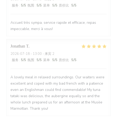
服务
:
5
/5
氛围
:
5
/5
菜单
:
5
/5
质价比
:
5
/5
Accueil très sympa, service rapide et efficace, repas
impeccable, merci à vous!
Jonathan
T
2026-07-18
- 13:00 - 来宾 2
服务
:
5
/5
氛围
:
5
/5
菜单
:
5
/5
质价比
:
5
/5
A lovely meal in relaxed surroundings. Our waiters were
excellent and coped with my bad french with a patience
even an Englishman could find commendable! My tuna
tataki was delicious, the aubergine equally so and the
whole lunch prepared us for an afternoon at the Musèe
Marmottan. Thank you!