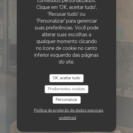
conteúdos personalizados.
Clique em 'OK, aceitar tudo',
Le Bois
'Recusar tudo' ou
'Personalizar' para gerenciar
suas preferências. Você pode
RESERVAR UMA MESA
alterar suas escolhas a
qualquer momento clicando
no ícone de cookie no canto
inferior esquerdo das páginas
do site.
OK, aceitar tudo
Proíbe todos cookies
Personalizar
Política de proteção de dados pessoais
undefined