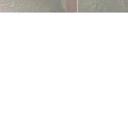
LE BOIS
|
PARIS
No coração do distrito XVI de Paris, a poucos passos da
Torre Eiffel e de Trocadero, no cruzamento da Avenida