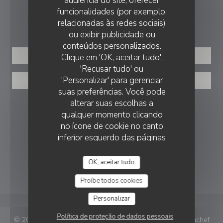
audiência do site, oferecer
funcionalidades (por exemplo,
RESERVA
relacionadas às redes sociais)
ou exibir publicidade ou
conteúdos personalizados.
Clique em 'OK, aceitar tudo',
RESERVAR UMA MESA
'Recusar tudo' ou
'Personalizar' para gerenciar
PRIVATIZAÇÃO
suas preferências. Você pode
alterar suas escolhas a
SIGA-NOS
qualquer momento clicando
no ícone de cookie no canto
inferior esquerdo das páginas
Facebook ((abre numa nova janela))
Instagram ((abre numa nova ja
do site.
OK, aceitar tudo
NEWSLETTER
Proíbe todos cookies
Personalizar
Política de proteção de dados pessoais
((ab
© 2026 Le Bois — Website do restaurante criado por
Zenchef