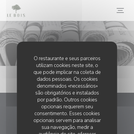
Painel de Gerenciamento de Cookies
Imprensa
O restaurante e seus parceiros
utilizam cookies neste site, o
que pode implicar na coleta de
dados pessoais. Os cookies
denominados «necessários»
são obrigatórios e instalados
por padrão. Outros cookies
opcionais requerem seu
Le Bois
consentimento. Esses cookies
opcionais servem para analisar
((abre numa nova j
29 rue Bois le Vent 75016 PARIS
sua navegação, medir a
01 40 72 03 41