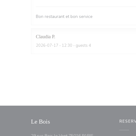
Bon restaurant et bon service
Claudia
P
2026-07-17
- 12:30 - guests 4
Le Bois
RESER
((abre numa nova jane
29 rue Bois le Vent 75016 PARIS