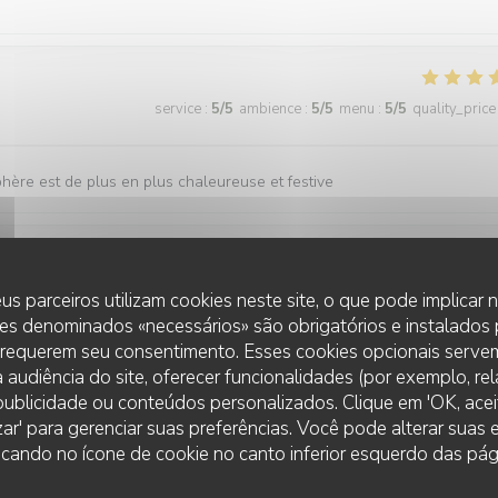
service
:
5
/5
ambience
:
5
/5
menu
:
5
/5
quality_price
sphère est de plus en plus chaleureuse et festive
service
:
5
/5
ambience
:
5
/5
menu
:
5
/5
quality_price
us parceiros utilizam cookies neste site, o que pode implicar
es denominados «necessários» são obrigatórios e instalados
 requerem seu consentimento. Esses cookies opcionais servem
 audiência do site, oferecer funcionalidades (por exemplo, re
service
:
5
/5
ambience
:
5
/5
menu
:
5
/5
quality_price
r publicidade ou conteúdos personalizados. Clique em 'OK, aceit
zar' para gerenciar suas preferências. Você pode alterar suas
cando no ícone de cookie no canto inferior esquerdo das pági
s impeccable, merci à vous!