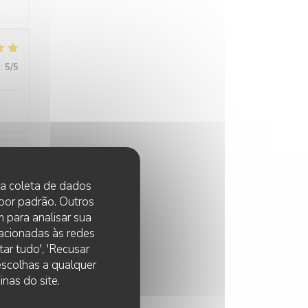
:
5
/5
:
5
/5
 na coleta de dados
 por padrão. Outros
 para analisar sua
lacionadas às redes
:
5
/5
ar tudo', 'Recusar
 escolhas a qualquer
nas do site.