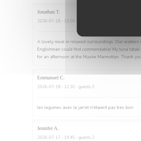
Jonathan
T
2026-07-18
- 13:00 - guests 2
A lovely meal in relaxed surroundings. Our waiters
Englishman could find commendable! My tuna tataki
for an afternoon at the Musèe Marmottan. Thank you
Emmanuel
C
2026-07-18
- 12:30 - guests 2
les legumes avec le jarret n'étaient pas tres bon.
Jennifer
A
2026-07-17
- 19:45 - guests 2