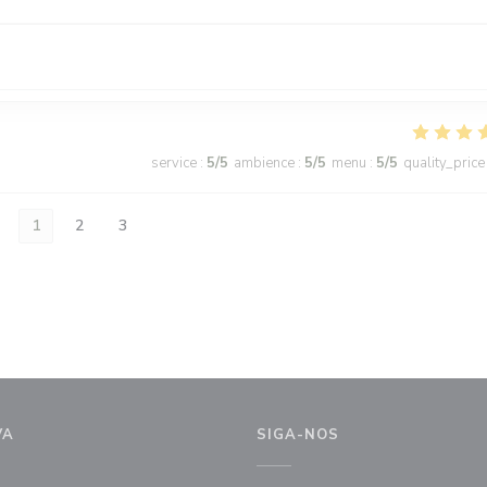
service
:
5
/5
ambience
:
5
/5
menu
:
5
/5
quality_price
1
2
3
VA
SIGA-NOS
la))