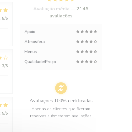
Avaliação média —
2146
avaliações
:
5
/5
Apoio
Atmosfera
Menus
Qualidade/Preço
:
3
/5
Avaliações 100% certificadas
Apenas os clientes que fizeram
:
5
/5
reservas submeteram avaliações