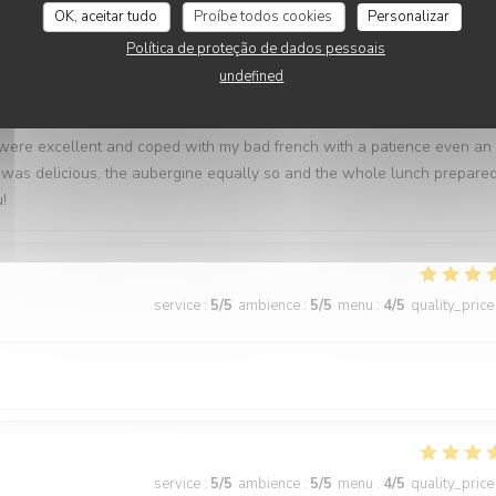
OK, aceitar tudo
Proíbe todos cookies
Personalizar
Política de proteção de dados pessoais
service
:
5
/5
ambience
:
5
/5
menu
:
5
/5
quality_price
undefined
 were excellent and coped with my bad french with a patience even an
 was delicious, the aubergine equally so and the whole lunch prepare
!
service
:
5
/5
ambience
:
5
/5
menu
:
4
/5
quality_price
service
:
5
/5
ambience
:
5
/5
menu
:
4
/5
quality_price