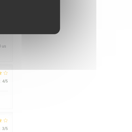
:
5
/5
d us
:
4
/5
:
3
/5