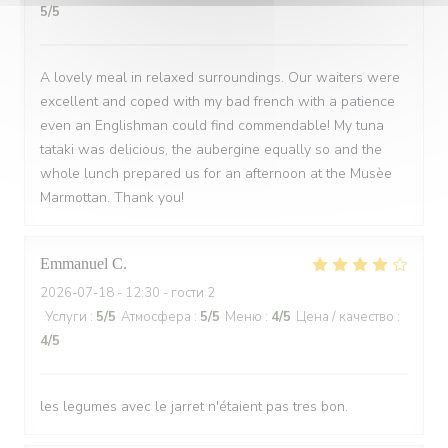
5
/5
A lovely meal in relaxed surroundings. Our waiters were
excellent and coped with my bad french with a patience
even an Englishman could find commendable! My tuna
tataki was delicious, the aubergine equally so and the
whole lunch prepared us for an afternoon at the Musèe
Marmottan. Thank you!
Emmanuel
C
2026-07-18
- 12:30 - гости 2
Услуги
:
5
/5
Атмосфера
:
5
/5
Меню
:
4
/5
Цена / качество
:
4
/5
les legumes avec le jarret n'étaient pas tres bon.