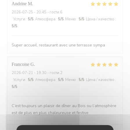
Andrine
M
2026-07-25
- 20:45 - гости 6
Услуги
:
5
/5
Атмосфера
:
5
/5
Меню
:
5
/5
Цена / качество
:
5
/5
Super accueil, restaurant avec une terrasse sympa
Francoise
G
2026-07-21
- 19:30 - гости 2
Услуги
:
5
/5
Атмосфера
:
5
/5
Меню
:
5
/5
Цена / качество
:
5
/5
C’est toujours un plaisir de dîner au Bois ou l’atmosphère
est de plus en plus chaleureuse et festive