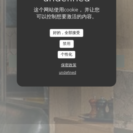
这个网站使用cookie， 并让您
可以控制想要激活的内容。
BISTRONOMIC餐厅
•
PARIS
好的，全部接受
Le Bois
禁用
个性化
预订餐位
保密政策
undefined