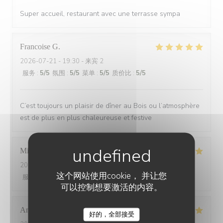
Super accueil, restaurant avec une terrasse sympa
Francoise
G
2026-07-21
- 19:30 - 来宾 2
服务
:
5
/5
氛围
:
5
/5
菜单
:
5
/5
质价比
:
5
/5
C’est toujours un plaisir de dîner au Bois ou l’atmosphère
est de plus en plus chaleureuse et festive
Michel
L
2026-07-20
- 20:15 - 来宾 2
这个网站使用cookie， 并让您
服务
:
5
/5
氛围
:
5
/5
菜单
:
5
/5
质价比
:
5
/5
可以控制想要激活的内容。
Anne-Laure
D
好的，全部接受