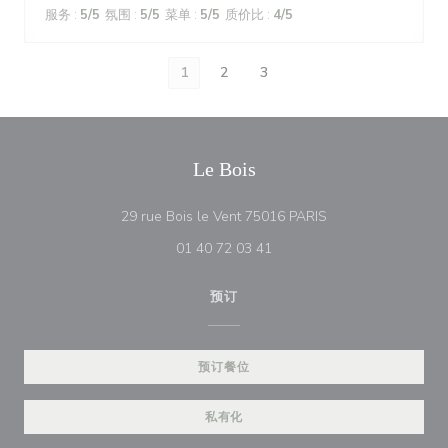
服务
:
5
/5
氛围
:
5
/5
菜单
:
5
/5
质价比
:
4
/5
1
2
3
Le Bois
((在新窗口中打开))
29 rue Bois le Vent 75016 PARIS
01 40 72 03 41
预订
预订餐位
私有化