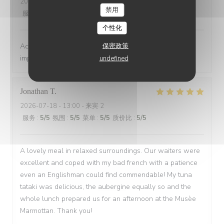
2026-07-18
- 20:45 - 来宾 3
禁用
服务
:
5
/5
氛围
:
5
/5
菜单
:
5
/5
质价比
:
5
/5
个性化
保密政策
Accueil très sympa, service rapide et efficace, repas
impeccable, merci à vous!
undefined
Jonathan
T
2026-07-18
- 13:00 - 来宾 2
服务
:
5
/5
氛围
:
5
/5
菜单
:
5
/5
质价比
:
5
/5
A lovely meal in relaxed surroundings. Our waiters were
excellent and coped with my bad french with a patience
even an Englishman could find commendable! My tuna
tataki was delicious, the aubergine equally so and the
whole lunch prepared us for an afternoon at the Musèe
Marmottan. Thank you!