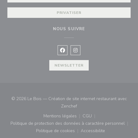
PRIVATISER
NOUS SUIVRE
Facebook ((ouvre une nouvelle fenê
Instagram ((ouvre une nouvell
NEWSLETTER
© 2026 Le Bois — Création de site internet restaurant avec
((ouvre une nouvelle fenêtre))
Zenchef
Mentions légales
CGU
((ouvre une nouvelle fenêtre))
((ouvre une nouvelle fenê
Politique de protection des données à caractère personnel
((ouvre une nouvelle fenêtre))
Politique de cookies
Accessibilite
((ouvre une nouvelle fenêtre))
((ouvre une nouvelle fe