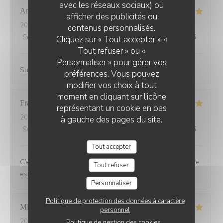
avec les réseaux sociaux) ou
Andrine
M
afficher des publicités ou
2026-07-25
- 20:45 - Couverts 6
contenus personnalisés.
Service
:
5
/5
Ambiance
:
5
/5
Cuisine
:
5
/5
Qualité / Prix
:
5
/5
Cliquez sur « Tout accepter », «
Tout refuser » ou «
Personnaliser » pour gérer vos
Super accueil, restaurant avec une terrasse sympa
préférences. Vous pouvez
modifier vos choix à tout
moment en cliquant sur l'icône
Francoise
G
représentant un cookie en bas
2026-07-21
- 19:30 - Couverts 2
à gauche des pages du site.
Service
:
5
/5
Ambiance
:
5
/5
Cuisine
:
5
/5
Qualité / Prix
:
5
/5
Tout accepter
C’est toujours un plaisir de dîner au Bois ou l’atmosphère
Tout refuser
est de plus en plus chaleureuse et festive
Personnaliser
Politique de protection des données à caractère
Michel
L
personnel
2026-07-20
- 20:15 - Couverts 2
Politique de gestion des cookies