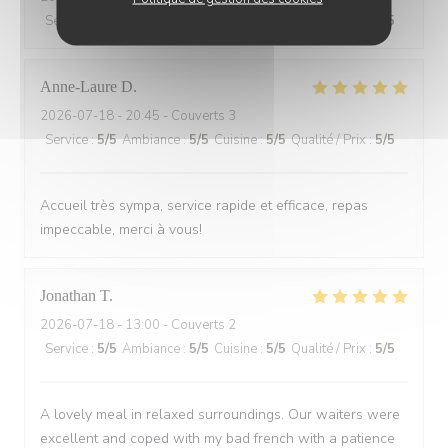
Service
:
5
/5
Ambiance
:
5
/5
Cuisine
:
5
/5
Qualité / Prix
:
5
/5
Anne-Laure
D
2026-07-18
- 20:45 - Couverts 3
Service
:
5
/5
Ambiance
:
5
/5
Cuisine
:
5
/5
Qualité / Prix
:
5
/5
Accueil très sympa, service rapide et efficace, repas
impeccable, merci à vous!
Jonathan
T
2026-07-18
- 13:00 - Couverts 2
Service
:
5
/5
Ambiance
:
5
/5
Cuisine
:
5
/5
Qualité / Prix
:
5
/5
A lovely meal in relaxed surroundings. Our waiters were
excellent and coped with my bad french with a patience