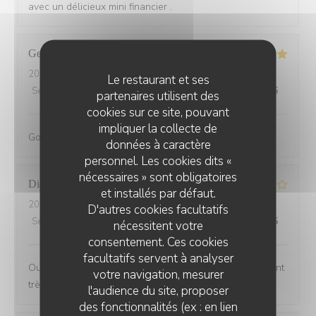
avec un délicieux mini financier .
Georgina
D
2026-08-03
- 19:00 - Couverts 4
Le restaurant et ses
Service
:
5
/5
Ambiance
:
5
/5
Cuisine
:
5
/5
Qualité / Prix
:
5
/5
partenaires utilisent des
cookies sur ce site, pouvant
impliquer la collecte de
Gorgeous little Parisien Cafe. Staff were so friendly
données à caractère
personnel. Les cookies dits «
nécessaires » sont obligatoires
Didier
V
et installés par défaut.
2026-08-01
- 19:15 - Couverts 2
D'autres cookies facultatifs
Service
:
4
/5
Ambiance
:
4
/5
Cuisine
:
4
/5
Qualité / Prix
:
3
/5
nécessitent votre
consentement. Ces cookies
facultatifs servent à analyser
Oui manque un peu de choix sur la carte, mais restaurant
votre navigation, mesurer
très bien
l'audience du site, proposer
des fonctionnalités (ex : en lien