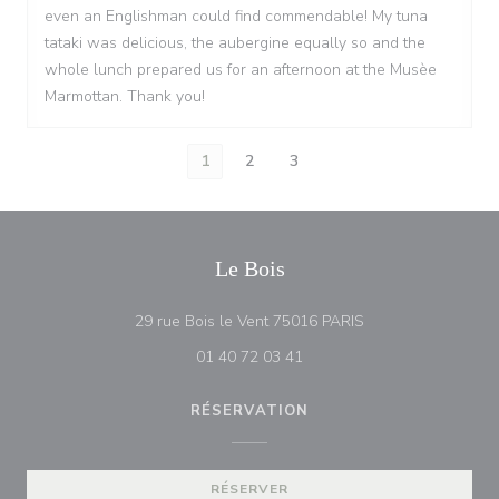
even an Englishman could find commendable! My tuna
tataki was delicious, the aubergine equally so and the
whole lunch prepared us for an afternoon at the Musèe
Marmottan. Thank you!
1
2
3
Le Bois
((ouvre une nouvell
29 rue Bois le Vent 75016 PARIS
01 40 72 03 41
RÉSERVATION
RÉSERVER