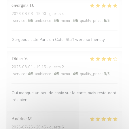
Georgina
D
2026-08-03
- 19:00 - guests 4
service
:
5
/5
ambience
:
5
/5
menu
:
5
/5
quality_price
:
5
/5
Gorgeous little Parisien Cafe. Staff were so friendly
Didier
V
2026-08-01
- 19:15 - guests 2
service
:
4
/5
ambience
:
4
/5
menu
:
4
/5
quality_price
:
3
/5
Oui manque un peu de choix sur la carte, mais restaurant
très bien
Andrine
M
2026-07-25
- 20:45 - guests 6