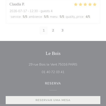
Claudia
P
2026-07-17
- 12:30 - guests 4
service
:
5
/5
ambience
:
5
/5
menu
:
5
/5
quality_price
:
4
/5
1
2
3
Le Bois
((abre numa nova j
29 rue Bois le Vent 75016 PARIS
01 40 72 03 41
RESERVA
RESERVAR UMA MESA