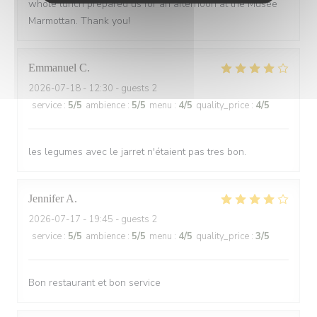
whole lunch prepared us for an afternoon at the Musèe
Marmottan. Thank you!
Emmanuel
C
2026-07-18
- 12:30 - guests 2
service
:
5
/5
ambience
:
5
/5
menu
:
4
/5
quality_price
:
4
/5
les legumes avec le jarret n'étaient pas tres bon.
Jennifer
A
2026-07-17
- 19:45 - guests 2
service
:
5
/5
ambience
:
5
/5
menu
:
4
/5
quality_price
:
3
/5
Bon restaurant et bon service