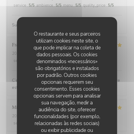
service
:
5
/5
ambience
:
5
/5
menu
:
5
/5
quality_price
:
5
/5
Super accueil, restaurant avec une terrasse sympa
O restaurante e seus parceiros
utilizam cookies neste site, o
Francoise
G
que pode implicar na coleta de
2026-07-21
- 19:30 - guests 2
dados pessoais. Os cookies
denominados «necessários»
service
:
5
/5
ambience
:
5
/5
menu
:
5
/5
quality_price
:
5
/5
são obrigatórios e instalados
por padrão. Outros cookies
C’est toujours un plaisir de dîner au Bois ou l’atmosphère
opcionais requerem seu
est de plus en plus chaleureuse et festive
consentimento. Esses cookies
opcionais servem para analisar
sua navegação, medir a
Michel
L
audiência do site, oferecer
funcionalidades (por exemplo,
2026-07-20
- 20:15 - guests 2
relacionadas às redes sociais)
service
:
5
/5
ambience
:
5
/5
menu
:
5
/5
quality_price
:
5
/5
ou exibir publicidade ou