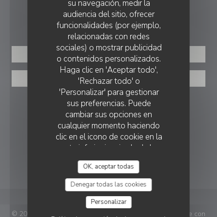
su navegación, medir la
audiencia del sitio, ofrecer
RESERVA
funcionalidades (por ejemplo,
relacionadas con redes
sociales) o mostrar publicidad
RESERVAR UNA MESA
o contenidos personalizados.
Haga clic en 'Aceptar todo',
PRIVATIZACIÓN
'Rechazar todo' o
'Personalizar' para gestionar
sus preferencias. Puede
SEGUIRNOS
cambiar sus opciones en
cualquier momento haciendo
clic en el icono de cookie en la
Facebook ((abre en una nueva vent
Instagram ((abre en una nuev
parte inferior izquierda de las
páginas del sitio.
BOLETÍN
OK, aceptar todas
Denegar todas las cookies
Personalizar
© 2026 Le Bois — Creación de página web de restaurante con