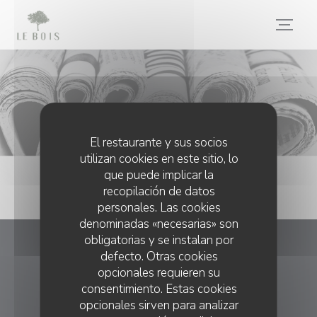
Personalización de sus opciones de cookies
Pulsar
El restaurante y sus socios
utilizan cookies en este sitio, lo
que puede implicar la
recopilación de datos
personales. Las cookies
denominadas «necesarias» son
obligatorias y se instalan por
defecto. Otras cookies
Le Bois
opcionales requieren su
consentimiento. Estas cookies
((abre en una nuev
29 rue Bois le Vent 75016 PARIS
opcionales sirven para analizar
01 40 72 03 41