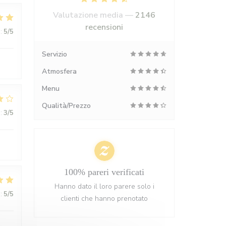
Valutazione media —
2146
recensioni
:
5
/5
Servizio
Atmosfera
Menu
Qualità/Prezzo
:
3
/5
100% pareri verificati
Hanno dato il loro parere solo i
:
5
/5
clienti che hanno prenotato