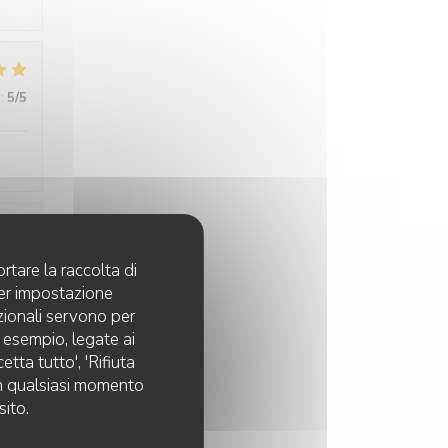
:
5
/5
:
5
/5
rtare la raccolta di
per impostazione
pzionali servono per
d esempio, legate ai
:
5
/5
tta tutto', 'Rifiuta
 in qualsiasi momento
sito.