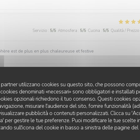
Servizio
:
5
/5
Atmosfera
:
5
/5
Cucina
:
5
/5
Qualità / Prezzo
sphère est de plus en plus chaleureuse et festive
Servizio
:
5
/5
Atmosfera
:
5
/5
Cucina
:
5
/5
Qualità / Prezzo
uoi partner utilizzano cookies su questo sito, che possono compo
 I cookies denominati «necessari» sono obbligatori e installati 
cookies opzionali richiedono il tuo consenso. Questi cookies o
avigazione, misurare l'audience del sito, fornire funzionalità (a
Servizio
:
5
/5
Atmosfera
:
5
/5
Cucina
:
5
/5
Qualità / Prezzo
isualizzare pubblicità o contenuti personalizzati. Clicca su 'Acce
za' per gestire le tue preferenze. Puoi modificare le tue scelte
cando sull'icona del cookie in basso a sinistra delle pagine del 
s impeccable, merci à vous!