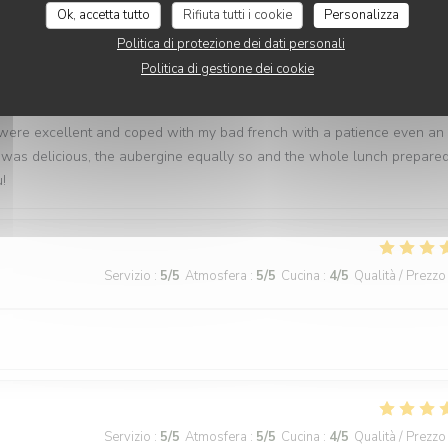
Ok, accetta tutto
Rifiuta tutti i cookie
Personalizza
Politica di protezione dei dati personali
Servizio
:
5
/5
Atmosfera
:
5
/5
Cucina
:
5
/5
Qualità / Prezzo
Politica di gestione dei cookie
 were excellent and coped with my bad french with a patience even an
 was delicious, the aubergine equally so and the whole lunch prepare
!
Servizio
:
5
/5
Atmosfera
:
5
/5
Cucina
:
4
/5
Qualità / Prezzo
Servizio
:
5
/5
Atmosfera
:
5
/5
Cucina
:
4
/5
Qualità / Prezzo