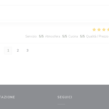
Servizio
:
5
/5
Atmosfera
:
5
/5
Cucina
:
5
/5
Qualità / Prezzo
1
2
3
TAZIONE
SEGUICI
tra))