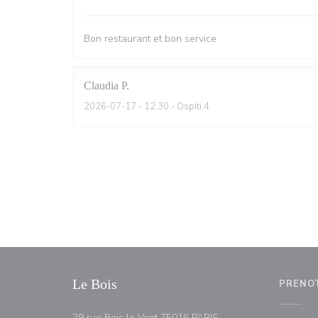
Bon restaurant et bon service
Claudia
P
2026-07-17
- 12:30 - Ospiti 4
Le Bois
PRENO
((apre una nuova fines
29 rue Bois le Vent 75016 PARIS