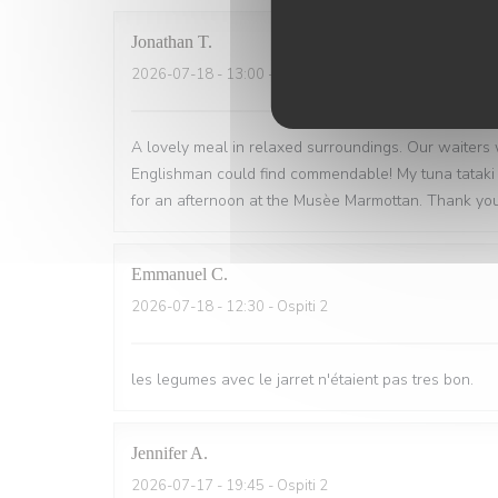
Jonathan
T
2026-07-18
- 13:00 - Ospiti 2
A lovely meal in relaxed surroundings. Our waiters
Englishman could find commendable! My tuna tataki
for an afternoon at the Musèe Marmottan. Thank you
Emmanuel
C
2026-07-18
- 12:30 - Ospiti 2
les legumes avec le jarret n'étaient pas tres bon.
Jennifer
A
2026-07-17
- 19:45 - Ospiti 2