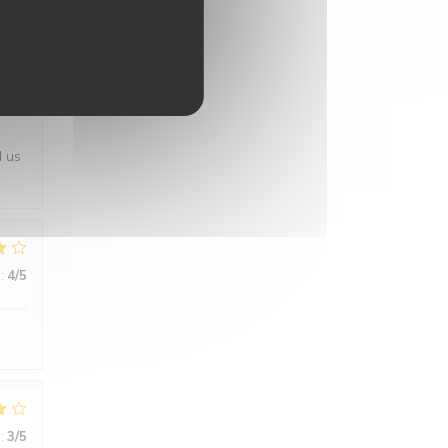
:
5
/5
d us
:
4
/5
:
3
/5