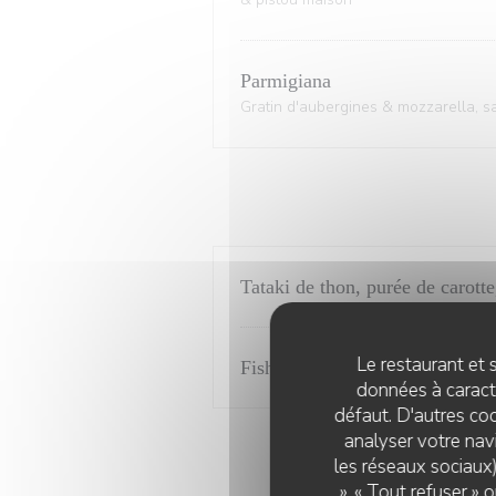
Parmigiana
Gratin d'aubergines & mozzarella, 
Tataki de thon, purée de carot
Le restaurant et s
Fish & chips croustillant, sauce 
données à caractè
défaut. D'autres coo
analyser votre navi
les réseaux sociaux)
», « Tout refuser »