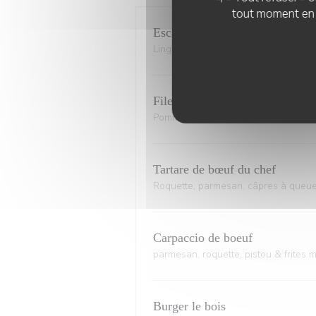
tout moment en c
Escalope de poulet pané
Linguine, sauce tomate, pistou & tom
Filet de boeuf grillé sauce au p
Pommes grenailles sautées & haricot
Tartare de bœuf du chef
Roquette, parmesan, câpres à queue e
Carpaccio de boeuf
parmesan, roquette, pistou & frites 
Burger le bois