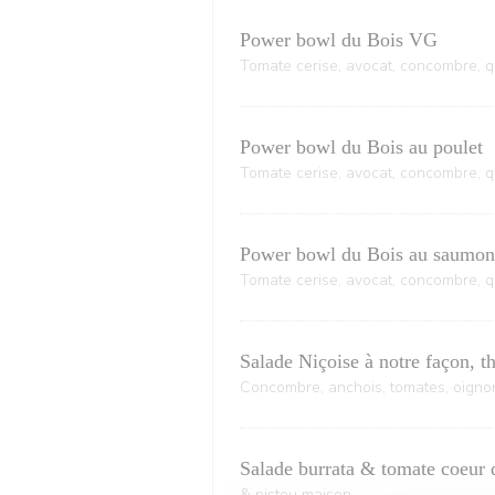
Power bowl du Bois VG
Tomate cerise, avocat, concombre, 
Power bowl du Bois au poulet
Tomate cerise, avocat, concombre, 
Power bowl du Bois au saumo
Tomate cerise, avocat, concombre, 
Salade Niçoise à notre façon, th
Concombre, anchois, tomates, oignon
Salade burrata & tomate coeur 
& pistou maison