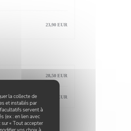
23,90 EUR
28,50 EUR
quer la collecte de
23,90 EUR
s et installés par
facultatifs servent à
s (ex : en lien avec
z sur « Tout accepter
modifier vos choix à