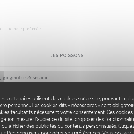
sauce tomate parfumée
LES POISSONS
te, gingembre & sesame
es partenaires utilisent des cookies sur ce site, pouvant impli
tartare
re personnel. Les cookies dits « nécessaires » sont obligatoire
kies facultatifs nécessitent votre consentement. Ces cookies 
gation, mesurer l'audience du site, proposer des fonctionnalité
 ou afficher des publicités ou contenus personnalisés. Clique
LES PLATS
 ou « Personnaliser » pour gérer vos préférences. Vous pouvez 