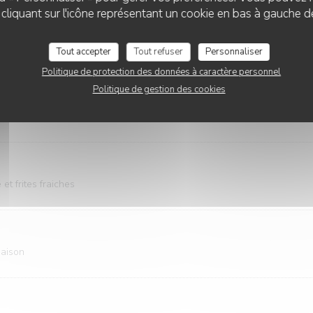
liquant sur l'icône représentant un cookie en bas à gauche d
ate cerises
Tout accepter
Tout refuser
Personnaliser
Politique de protection des données à caractère personnel
Politique de gestion des cookies
oivre
s verts
t frites fraiches
maison