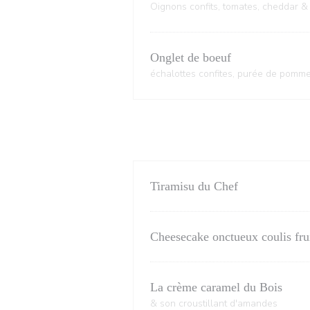
Oignons confits, tomates, cheddar & f
Onglet de boeuf
échalottes confites, purée de pomme
Tiramisu du Chef
Cheesecake onctueux coulis fru
La crème caramel du Bois
& son croustillant d'amandes