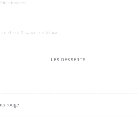
rites fraiches
s de terre & sauce Bordelaise
LES DESSERTS
its rouge