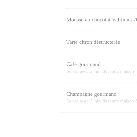
Mousse au chocolat Valrhona 
Tarte citron déstructerée
Café gourmand
Servis avec 3 mini desserts maison
Champagne gourmand
Servis avec 3 mini desserts maiso