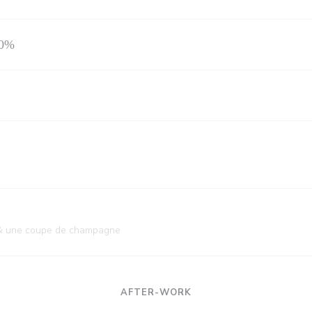
70%
n & une coupe de champagne
AFTER-WORK