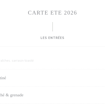
CARTE ETE 2026
LES ENTRÉES
raîches, sarrasin toasté
tiné
oché & grenade